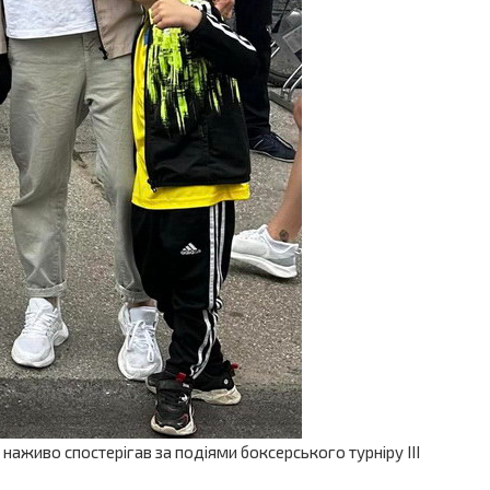
аживо спостерігав за подіями боксерського турніру ІІІ