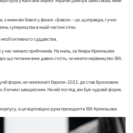
ція була у капітана збірної України Дмитра Замотаєва, який
 з яким він бився у фіналі. «Бився» - це, щоправда, гучно
нь суперництва в іншій частині сітки.
 необ’єктивного суддівства.
і у нас чимало прибічників. На жаль, за Умара Кремльова
ро що питання вже давно стоїть, чи міняти керівництво IBA.
учій формі, на чемпіонаті Європи-2022, де став бронзовим
 б’ючим і швидкісним. На мій погляд, він був чудовій формі,
 корпусу, а це відповідно рука президента IBA Кремльова.