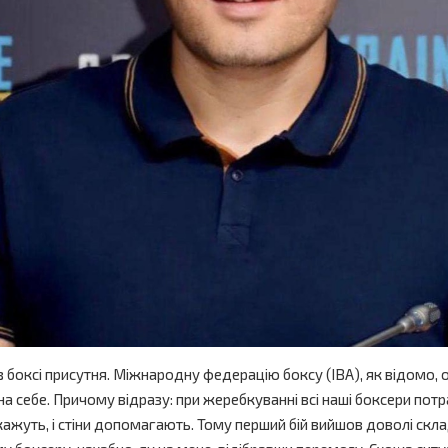
 в боксі присутня. Міжнародну федерацію боксу (IBA), як відомо,
 на себе. Причому відразу: при жеребкуванні всі наші боксери пот
ажуть, і стіни допомагають. Тому перший бій вийшов доволі скла