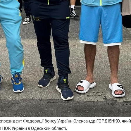
епрезидент Федерації боксу України Олександр ГОРДІЄНКО, який н
я НОК України в Одеський області.