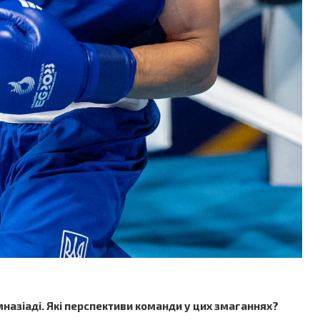
імназіаді. Які перспективи команди у цих змаганнях?