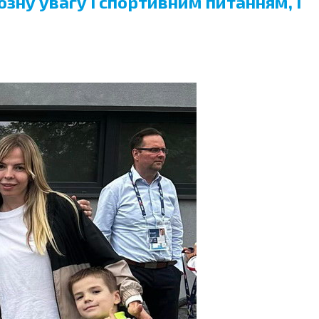
зну увагу і спортивним питанням, і