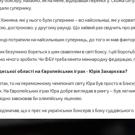
боксеру, нахабно, як на мене, відібравши перемогу. Схожа ситуа
дали супернику.
яка: які у нього були суперники – всі найсильніші, які у хорвата,
, достроково, у другому раунді. Що зайвий раз свідчить про ріве
унді потрапили на найсильніших суперниць, до того ж мав фактор
безупинно бореться з цим свавіллям в світі боксу. І цій боротьб
мо нічого зробити. Чи ФБУ треба міняти міжнародну федерацію, п
еської області на Європейських іграх - Юрія Захарєєва?
ртах, то на переможному чемпіонаті світу Юра був просто в блиск
х. На Європейських іграх Юра добре виглядав в рингу – був легким,
відно завоював би олімпійську ліцензію.
ідзначав, що є прес на українських боксерів з боку суддівського