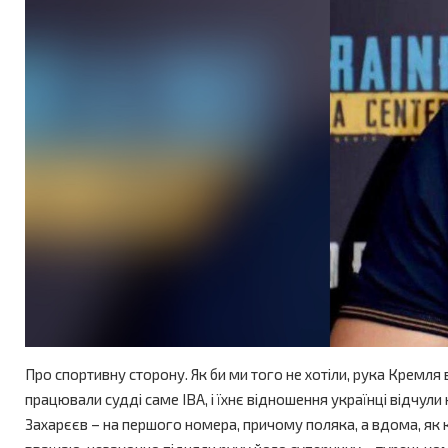
Про спортивну сторону. Як би ми того не хотіли, рука Кремля
працювали судді саме IBA, і їхнє відношення українці відчули
Захарєєв – на першого номера, причому поляка, а вдома, як к