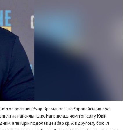
 очолює росіянин Умар Кремльов – на Європейських іграх
рапили на найсильніших. Наприклад, чемпіон світу Юрій
дним, але Юрій подолав цей бар’єр. А в другому бою, я