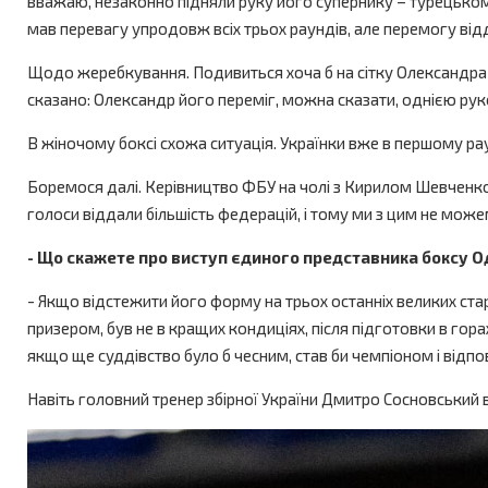
вважаю, незаконно підняли руку його супернику – турецькому 
мав перевагу упродовж всіх трьох раундів, але перемогу від
Щодо жеребкування. Подивиться хоча б на сітку Олександра Хіжн
сказано: Олександр його переміг, можна сказати, однією рукою
В жіночому боксі схожа ситуація. Українки вже в першому ра
Боремося далі. Керівництво ФБУ на чолі з Кирилом Шевченком 
голоси віддали більшість федерацій, і тому ми з цим не може
- Що скажете про виступ єдиного представника боксу Од
- Якщо відстежити його форму на трьох останніх великих ста
призером, був не в кращих кондиціях, після підготовки в гора
якщо ще суддівство було б чесним, став би чемпіоном і відпо
Навіть головний тренер збірної України Дмитро Сосновський в