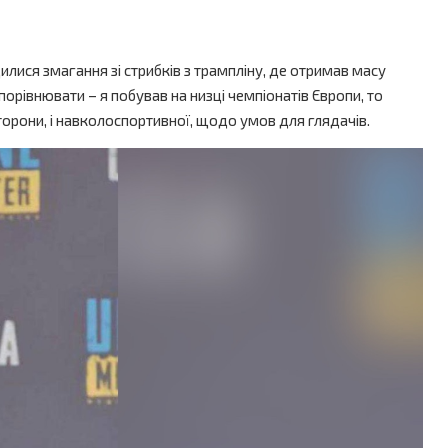
илися змагання зі стрибків з трампліну, де отримав масу
порівнювати – я побував на низці чемпіонатів Європи, то
 сторони, і навколоспортивної, щодо умов для глядачів.