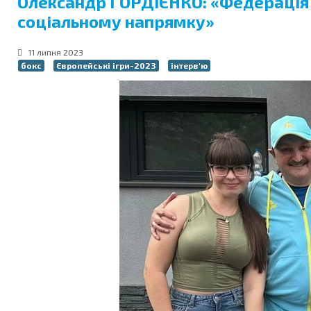
Олександр ГОРДІЄНКО: «Федерація б
соціальному напрямку»
11 липня 2023
бокс
Європейські ігри-2023
інтерв'ю