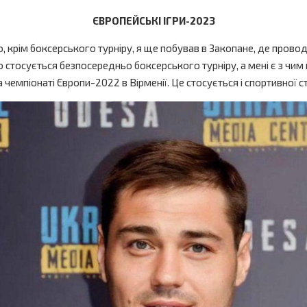
ЄВРОПЕЙСЬКІ ІГРИ-2023
о, крім боксерського турніру, я ще побував в Закопане, де провод
 стосується безпосередньо боксерського турніру, а мені є з чим 
на чемпіонаті Європи-2022 в Вірменії. Це стосується і спортивної