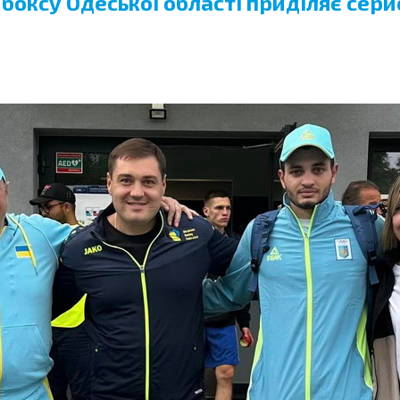
оксу Одеської області приділяє серйо