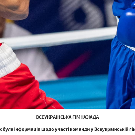
ВСЕУКРАЇНСЬКА ГІМНАЗІАДА
ук була інформація щодо участі команди у Всеукраїнській г