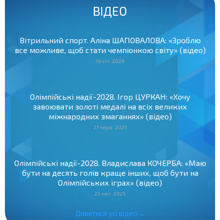
ВІДЕО
Вітрильний спорт. Аліна ШАПОВАЛОВА: «Зроблю
все можливе, щоб стати чемпіонкою світу» (відео)
19 січ. 2026
Олімпійські надії-2028. Ігор ЦУРКАН: «Хочу
завоювати золоті медалі на всіх великих
міжнародних змаганнях» (відео)
27 черв. 2025
Олімпійські надії-2028. Владислава КОЧЕРБА: «Маю
бути на десять голів краще інших, щоб бути на
Олімпійських іграх» (відео)
22 лют. 2025
Дивитися усі відео→