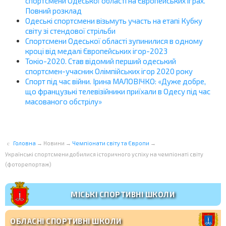
спортсмени Одеської області на Європейських іграх.
Повний розклад
Одеські спортсмени візьмуть участь на етапі Кубку
світу зі стендової стрільби
Спортсмени Одеської області зупинилися в одному
кроці від медалі Європейських ігор-2023
Токіо-2020. Став відомий перший одеський
спортсмен-учасник Олімпійських ігор 2020 року
Спорт під час війни. Ірина МАЛОВІЧКО: «Дуже добре,
що французькі телевізійники приїхали в Одесу під час
масованого обстрілу»
Головна
→
Новини
→
Чемпіонати світу та Європи
→
Українські спортсмени добилися історичного успіху на чемпіонаті світу
(фоторепортаж)
МІСЬКІ СПОРТИВНІ ШКОЛИ
ОБЛАСНІ СПОРТИВНІ ШКОЛИ