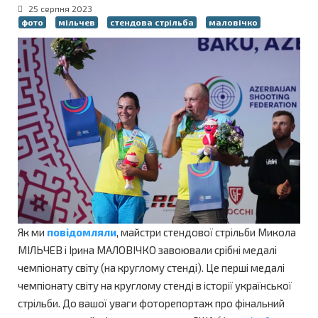
25 серпня 2023
фото
мільчев
стендова стрільба
маловічко
Як ми
повідомляли
, майстри стендової стрільби Микола
МІЛЬЧЕВ і Ірина МАЛОВІЧКО завоювали срібні медалі
чемпіонату світу (на круглому стенді). Це перші медалі
чемпіонату світу на круглому стенді в історії української
стрільби. До вашої уваги фоторепортаж про фінальний