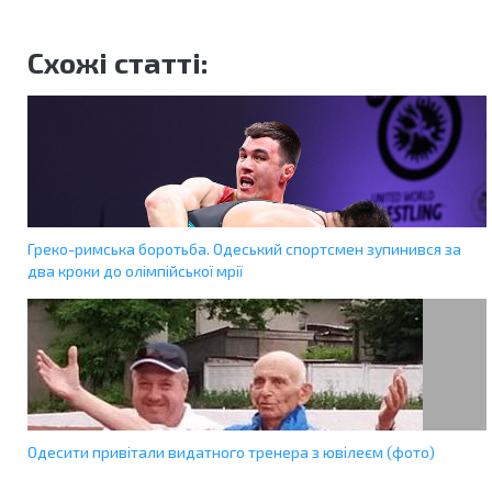
Схожі статті:
Греко-римська боротьба. Одеський спортсмен зупинився за
два кроки до олімпійської мрії
Одесити привітали видатного тренера з ювілеєм (фото)