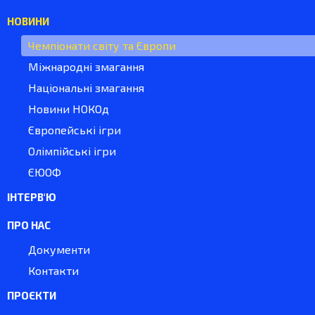
НОВИНИ
Чемпіонати світу та Європи
Міжнародні змагання
Національні змагання
Новини НОКОд
Європейські ігри
Олімпійські ігри
ЄЮОФ
ІНТЕРВ'Ю
ПРО НАС
Документи
Контакти
ПРОЄКТИ