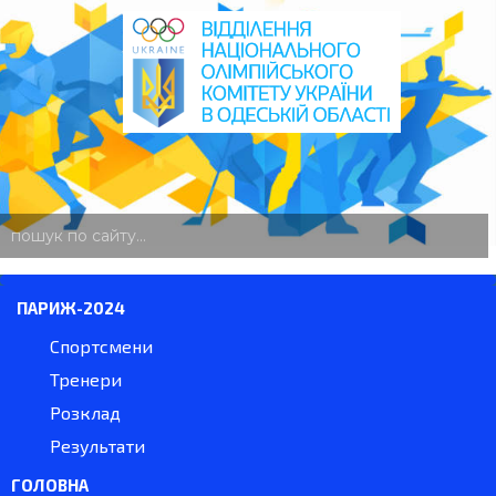
пошук
по
сайту
ПАРИЖ-2024
Спортсмени
Тренери
Розклад
Результати
ГОЛОВНА