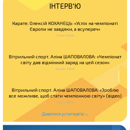
ІНТЕРВ'Ю
Карате. Олексій КОХАНЕЦЬ: «Успіх на чемпіонаті
Європи не завдяки, а всупереч»
11 лют. 2026
Вітрильний спорт. Аліна ШАПОВАЛОВА: «Чемпіонат
світу дав відмінний заряд на цей сезон»
03 лют. 2026
Вітрильний спорт. Аліна ШАПОВАЛОВА: «Зроблю
все можливе, щоб стати чемпіонкою світу» (відео)
19 січ. 2026
Дивитися усі інтерв'ю→