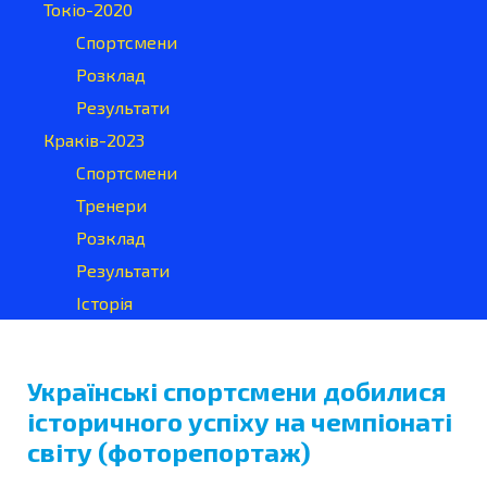
Токіо-2020
Спортсмени
Розклад
Результати
Краків-2023
Спортсмени
Тренери
Розклад
Результати
Історія
Українські спортсмени добилися
історичного успіху на чемпіонаті
світу (фоторепортаж)