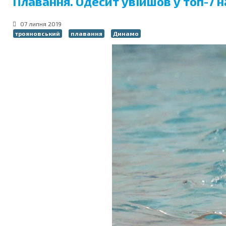
Плавання. Одесит увійшов у топ-7 н
07 липня 2019
трояновський
плавання
Динамо