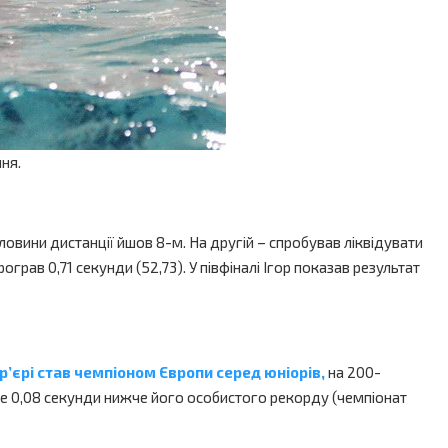
ня.
вини дистанції йшов 8-м. На другій – спробував ліквідувати
грав 0,71 секунди (52,73). У півфіналі Ігор показав результат
’єрі став чемпіоном Європи серед юніорів,
на 200-
ше 0,08 секунди нижче його особистого рекорду (чемпіонат