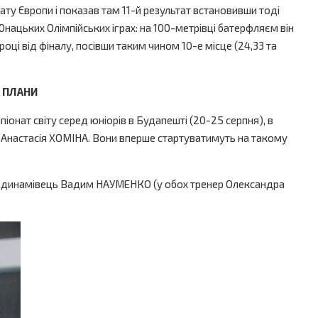
 Європи і показав там 11-й результат встановивши тоді
 Юнацьких Олімпійських іграх: на 100-метрівці батерфляєм він
році від фіналу, посівши таким чином 10-е місце (24,33 та
 ПЛАНИ
ат світу серед юніорів в Будапешті (20-25 серпня), в
настасія ХОМІНА. Вони вперше стартуватимуть на такому
ин динамівець Вадим НАУМЕНКО (у обох тренер Олександра