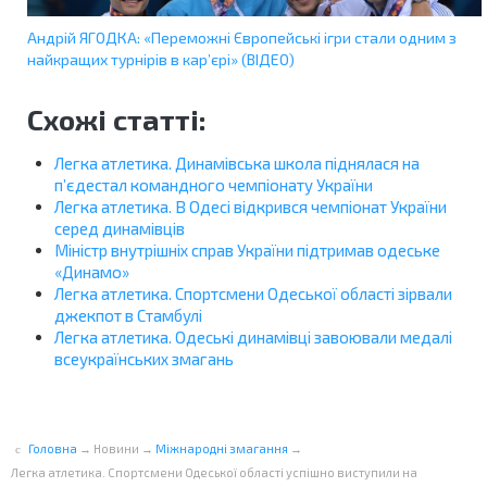
Андрій ЯГОДКА: «Переможні Європейські ігри стали одним з
найкращих турнірів в кар’єрі» (ВІДЕО)
Схожі статті:
Легка атлетика. Динамівська школа піднялася на
п’єдестал командного чемпіонату України
Легка атлетика. В Одесі відкрився чемпіонат України
серед динамівців
Міністр внутрішніх справ України підтримав одеське
«Динамо»
Легка атлетика. Спортсмени Одеської області зірвали
джекпот в Стамбулі
Легка атлетика. Одеські динамівці завоювали медалі
всеукраїнських змагань
Головна
→
Новини
→
Міжнародні змагання
→
Легка атлетика. Спортсмени Одеської області успішно виступили на