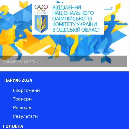
пошук
по
сайту
ПАРИЖ-2024
Спортсмени
Тренери
Розклад
Результати
ГОЛОВНА