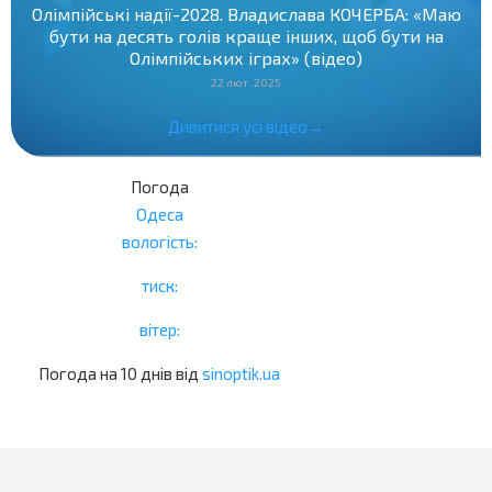
Олімпійські надії-2028. Владислава КОЧЕРБА: «Маю
бути на десять голів краще інших, щоб бути на
Олімпійських іграх» (відео)
22 лют. 2025
Дивитися усі відео→
Погода
Одеса
вологість:
тиск:
вітер:
Погода на 10 днів від
sinoptik.ua