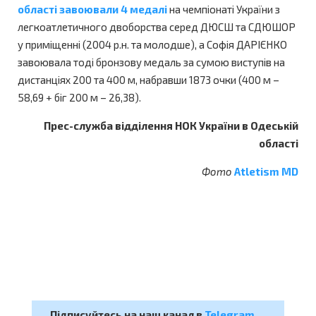
області завоювали 4 медалі
на чемпіонаті України з
легкоатлетичного двоборства серед ДЮСШ та СДЮШОР
у приміщенні (2004 р.н. та молодше), а Софія ДАРІЄНКО
завоювала тоді бронзову медаль за сумою виступів на
дистанціях 200 та 400 м, набравши 1873 очки (400 м –
58,69 + біг 200 м – 26,38).
Прес-служба відділення НОК України в Одеській
області
Фото
Atletism MD
Підписуйтесь на наш канал в
Telegram