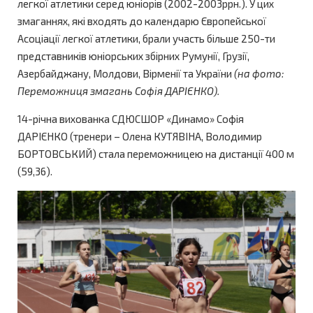
легкої атлетики серед юніорів (2002-2003ррн.). У цих
змаганнях, які входять до календарю Європейської
Асоціації легкої атлетики, брали участь більше 250-ти
представників юніорських збірних Румунії, Грузії,
Азербайджану, Молдови, Вірменії та України
(на фото:
Переможниця змагань Софія ДАРІЄНКО).
14-річна вихованка СДЮСШОР «Динамо» Софія
ДАРІЄНКО (тренери – Олена КУТЯВІНА, Володимир
БОРТОВСЬКИЙ) стала переможницею на дистанції 400 м
(59,36).