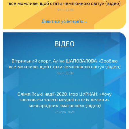
все можливе, щоб стати чемпіонкою світу» (відео)
19 січ. 2026
Дивитися усі інтерв'ю→
ВІДЕО
Вітрильний спорт. Аліна ШАПОВАЛОВА: «Зроблю
все можливе, щоб стати чемпіонкою світу» (відео)
19 січ. 2026
Олімпійські надії-2028. Ігор ЦУРКАН: «Хочу
завоювати золоті медалі на всіх великих
міжнародних змаганнях» (відео)
27 черв. 2025