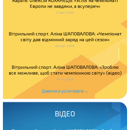
Карате. Олексій КОХАНЕЦЬ: «Успіх на чемпіонаті
Європи не завдяки, а всупереч»
11 лют. 2026
Вітрильний спорт. Аліна ШАПОВАЛОВА: «Чемпіонат
світу дав відмінний заряд на цей сезон»
03 лют. 2026
Вітрильний спорт. Аліна ШАПОВАЛОВА: «Зроблю
все можливе, щоб стати чемпіонкою світу» (відео)
19 січ. 2026
Дивитися усі інтерв'ю→
ВІДЕО