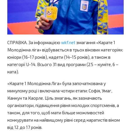
СПРАВКА. За інформацією
wkf.net
змагання «Карате 1
Молодіжна ліга» відбувається в трьох вікових категоріях:
юніори (16-17 років), кадети (14-15 років), а також в
категорії U-14. Всього 31 вид програми (25 – куміте, 6 –
ката).
«Карате 1 Молодіжна Ліга» була започаткована у
минулому році і включала чотири етапи: Софія, Умаг,
Канкун та Каорле. Ціль змагань, як зазначають
організатори, підвищення рівня молодих спортсменів, а
також, для того, щоб мати більше можливостей
конкурувати на найвищому рівні серед каратистів віком
від 12 до 17 років.