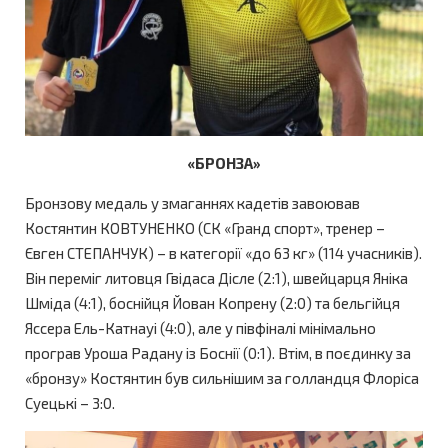
«БРОНЗА»
Бронзову медаль у змаганнях кадетів завоював
Костянтин КОВТУНЕНКО (СК «Гранд спорт», тренер –
Євген СТЕПАНЧУК) – в категорії «до 63 кг» (114 учасників).
Він переміг литовця Гвідаса Дісле (2:1), швейцарця Яніка
Шміда (4:1), боснійця Йован Копрену (2:0) та бельгійця
Яссера Ель-Катнауі (4:0), але у півфіналі мінімально
програв Уроша Радану із Боснії (0:1). Втім, в поєдинку за
«бронзу» Костянтин був сильнішим за голландця Флоріса
Суецькі – 3:0.