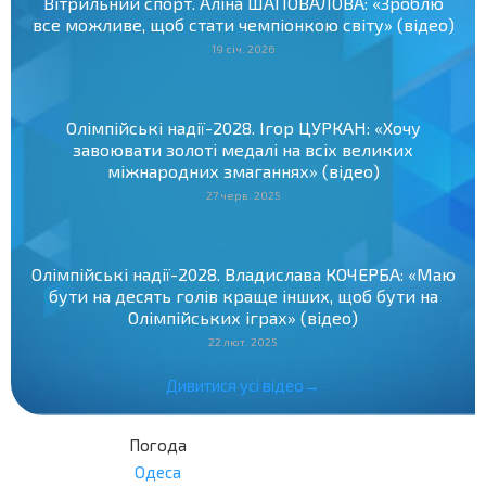
Вітрильний спорт. Аліна ШАПОВАЛОВА: «Зроблю
все можливе, щоб стати чемпіонкою світу» (відео)
19 січ. 2026
Олімпійські надії-2028. Ігор ЦУРКАН: «Хочу
завоювати золоті медалі на всіх великих
міжнародних змаганнях» (відео)
27 черв. 2025
Олімпійські надії-2028. Владислава КОЧЕРБА: «Маю
бути на десять голів краще інших, щоб бути на
Олімпійських іграх» (відео)
22 лют. 2025
Дивитися усі відео→
Погода
Одеса