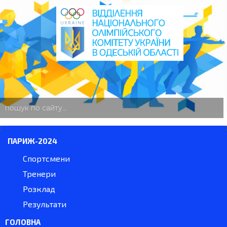
пошук
по
сайту
ПАРИЖ-2024
Спортсмени
Тренери
Розклад
Результати
ГОЛОВНА