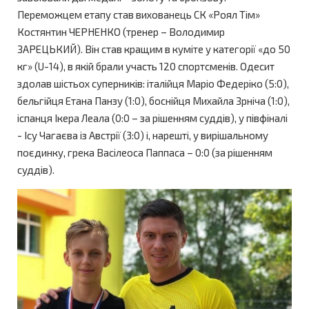
Переможцем етапу став вихованець СК «Роял Тім»
Костянтин ЧЕРНЕНКО (тренер – Володимир
ЗАРЕЦЬКИЙ). Він став кращим в куміте у категорії «до 50
кг» (U-14), в якій брали участь 120 спортсменів. Одесит
здолав шістьох суперників: італійця Маріо Федеріко (5:0),
бельгійця Етана Панзу (1:0), боснійця Михайла Зрніча (1:0),
іспанця Ікера Леала (0:0 – за рішенням суддів), у півфіналі
- Ісу Чагаєва із Австрії (3:0) і, нарешті, у вирішальному
поєдинку, грека Васілеоса Паппаса – 0:0 (за рішенням
суддів).