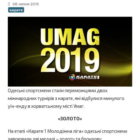
08 липня 2019
карате
Одеські спортсмени стали переможцями двох
міжнародних турнірів з карате, які відбулися минулого
уїк-енду в хорватському місті Умаг.
«ЗОЛОТО»
На етапі «Карате 1 Молодіжна ліга» одеські спортсмени
завоювали дві медалі – золоту та бронзову.