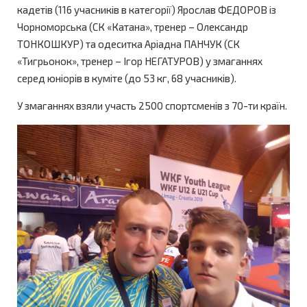
кадетів (116 учасників в категорії) Ярослав ФЕДОРОВ із
Чорноморська (СК «Катана», тренер – Олександр
ТОНКОШКУР) та одеситка Аріадна ПАНЧУК (СК
«Тигрьонок», тренер – Ігор НЕГАТУРОВ) у змаганнях
серед юніорів в куміте (до 53 кг, 68 учасників).
У змаганнях взяли участь 2500 спортсменів з 70-ти країн.