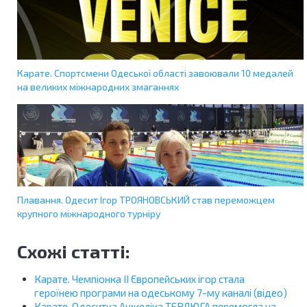
Карате. Спортсмени Одеської області завоювали 10 медалей
на великих міжнародних змаганнях
Плавання. Одесит Ігор ТРОЯНОВСЬКИЙ став переможцем
крупного міжнародного турніру
Схожі статті:
Карате. Чемпіонка ІІ Європейських ігор стала
героїнею програми на одеському 7-му каналі (відео)
Карате. Одеситка Анжеліка ТЕРЛЮГА перемогла на