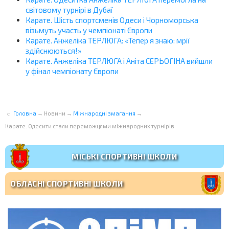
світовому турнірі в Дубаї
Карате. Шість спортсменів Одеси і Чорноморська
візьмуть участь у чемпіонаті Європи
Карате. Анжеліка ТЕРЛЮГА: «Тепер я знаю: мрії
здійснюються!»
Карате. Анжеліка ТЕРЛЮГА і Аніта СЕРЬОГІНА вийшли
у фінал чемпіонату Європи
Головна
→
Новини
→
Міжнародні змагання
→
Карате. Одесити стали переможцями міжнародних турнірів
МІСЬКІ СПОРТИВНІ ШКОЛИ
ОБЛАСНІ СПОРТИВНІ ШКОЛИ