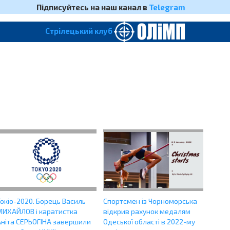
Підписуйтесь на наш канал в
Telegram
Cтрілецький клуб
окіо-2020. Борець Василь
Спортсмен із Чорноморська
МИХАЙЛОВ і каратистка
відкрив рахунок медалям
Аніта СЕРЬОГІНА завершили
Одеської області в 2022-му