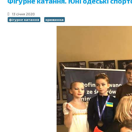
Фігурне катання. Юні одеські спо
13 січня 2020
фігурне катання
крижинка