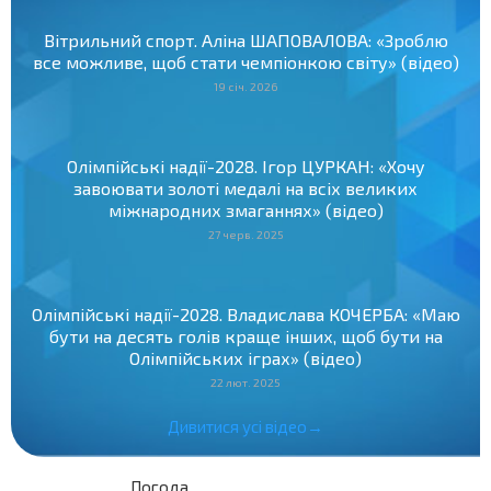
Вітрильний спорт. Аліна ШАПОВАЛОВА: «Зроблю
все можливе, щоб стати чемпіонкою світу» (відео)
19 січ. 2026
Олімпійські надії-2028. Ігор ЦУРКАН: «Хочу
завоювати золоті медалі на всіх великих
міжнародних змаганнях» (відео)
27 черв. 2025
Олімпійські надії-2028. Владислава КОЧЕРБА: «Маю
бути на десять голів краще інших, щоб бути на
Олімпійських іграх» (відео)
22 лют. 2025
Дивитися усі відео→
Погода