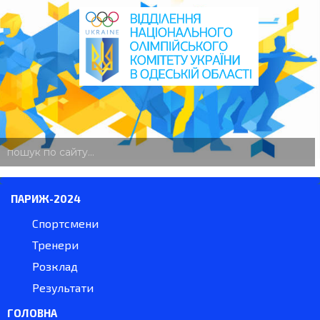
пошук
по
сайту
ПАРИЖ-2024
Спортсмени
Тренери
Розклад
Результати
ГОЛОВНА