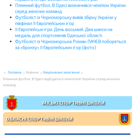
Пляжний футбол. В Одесі визначився чемпіон України
серед жіночих команд
Футболіст із Чорноморську вивів збірну України у
півфінал ІІ Європейських ігор
ІІ Європейські ігри. День восьмий. Два шанси на
медаль для спортсменів Одеської області
Футболіст із Чорноморська Роман ПАЧЕВ побореться
за «бронзу» ІІ Європейських ігор (фото)
Головна
→
Новини
→
Національні змагання
→
Пляжний футбол. В Одесі відбудеться чемпіонат України серед жіночих
команд
МІСЬКІ СПОРТИВНІ ШКОЛИ
ОБЛАСНІ СПОРТИВНІ ШКОЛИ