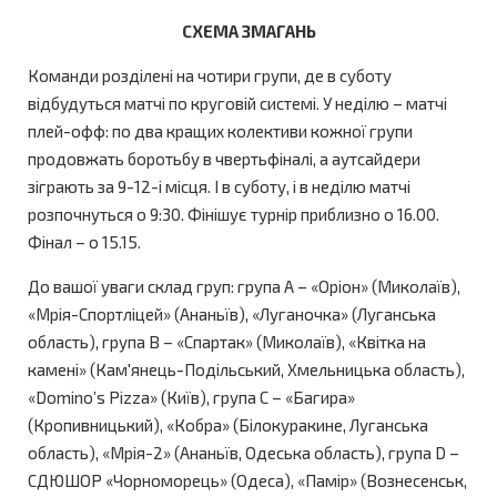
СХЕМА ЗМАГАНЬ
Команди розділені на чотири групи, де в суботу
відбудуться матчі по круговій системі. У неділю – матчі
плей-офф: по два кращих колективи кожної групи
продовжать боротьбу в чвертьфіналі, а аутсайдери
зіграють за 9-12-і місця. І в суботу, і в неділю матчі
розпочнуться о 9:30. Фінішує турнір приблизно о 16.00.
Фінал – о 15.15.
До вашої уваги склад груп: група А – «Оріон» (Миколаїв),
«Мрія-Спортліцей» (Ананьїв), «Луганочка» (Луганська
область), група В – «Спартак» (Миколаїв), «Квітка на
камені» (Кам'янець-Подільський, Хмельницька область),
«Domino’s Pizza» (Київ), група С – «Багира»
(Кропивницький), «Кобра» (Білокуракине, Луганська
область), «Мрія-2» (Ананьїв, Одеська область), група D –
СДЮШОР «Чорноморець» (Одеса), «Памір» (Вознесенськ,