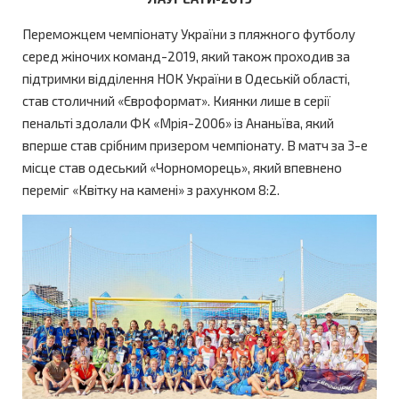
Переможцем чемпіонату України з пляжного футболу
серед жіночих команд-2019, який також проходив за
підтримки відділення НОК України в Одеській області,
став столичний «Євроформат». Киянки лише в серії
пенальті здолали ФК «Мрія-2006» із Ананьїва, який
вперше став срібним призером чемпіонату. В матч за 3-е
місце став одеський «Чорноморець», який впевнено
переміг «Квітку на камені» з рахунком 8:2.