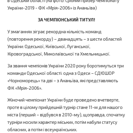
в Одеській області (на фото: Срібний призер чемпіонату
України-2019 - ФК «Мрія-2006» із Ананьїва)
ЗА ЧЕМПІОНСЬКИЙ ТИТУЛ!
У змаганнях зіграє рекордна кількість команд
(повторення рекорду) – дванадцять – з шести областей
України: Одеської, Київської, Луганської,
Кіровоградської, Миколаївської та Хмельницької.
За звання чемпіонів України 2020 року боротимуться три
команди Одеської області: одна з Одеси – СДЮШОР
«Чорноморець» та дві – з Ананьїва, які представляють
ФК «Мрія-2006».
Жіночий чемпіонат України буде проведено вчетверте,
проте в цілому прийдешній турнір стане 11-м для нашого
міста (перший – відбувся в 2010-му), щоправда, спочатку
турніри носили характер міських, потім набули статусу
обласних, а потім і всеукраїнських.