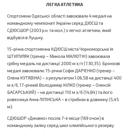
ЛЕГКА АТЛЕТИКА
Спортсмени Одеської області завоювали 4 медалі на
командному чемпіонаті України серед ДЮСШ та
СДЮСШОР (2003 р.н. та мол.) з легкої атлетики, який
відбувся в Луцьку.
15-річна спортсменка КДЮСШ міста Чорноморська Ія
ШТИПУЛЯК (тренер – Микола МАЛЮТІН) завоювала
срібну медаль на дистанції 2000 м з/п (7.30,35). Бронзові
медалі завоювали: 15-річна Софія ДАРІЄНКО (тренер –
Олена КУТЯВІНА) – з результатом 1.06,58 на дистанції 400
м з/б, 17-річний Володимир КІЛКО (тренер – Олексій
БАСАРСЬКИЙ) – на дистанції 110 м з/б (14,84) та його
ровесниця Анна ЛІПІНСЬКА – в стрибках в довжину (5,45
м).
СДЮШОР «Динамо» посіла 7-е місце (169 очок) в
командному заліку серед шкіл олімпійського резерву