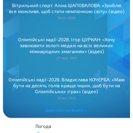
Вітрильний спорт. Аліна ШАПОВАЛОВА: «Зроблю
все можливе, щоб стати чемпіонкою світу» (відео)
19 січ. 2026
Олімпійські надії-2028. Ігор ЦУРКАН: «Хочу
завоювати золоті медалі на всіх великих
міжнародних змаганнях» (відео)
27 черв. 2025
Олімпійські надії-2028. Владислава КОЧЕРБА: «Маю
бути на десять голів краще інших, щоб бути на
Олімпійських іграх» (відео)
22 лют. 2025
Дивитися усі відео→
Погода