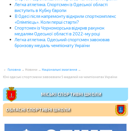
Легка атлетика. Спортсмен із Одеської області
виступить в Кубку Європи
В Одесі після капремонту відкрили спорткомплекс
«Олімпієць». Коли перші старти?
Спортсмен із Чорноморська відкрив рахунок
медалям Одеської області в 2022-му році
Легка атлетика. Одеський спортсмен завоював
бронзову медаль чемпіонату України
Головна
→
Новини
→
Національні змагання
→
Юні одеські спортсмени завоювали 5 медалей на чемпіонатах України
МІСЬКІ СПОРТИВНІ ШКОЛИ
ОБЛАСНІ СПОРТИВНІ ШКОЛИ