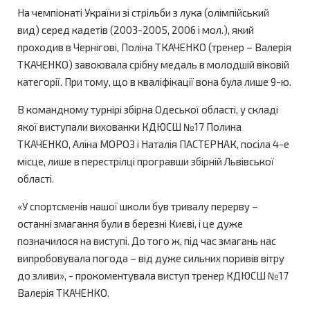
На чемпіонаті України зі стрільби з лука (олімпійський
вид) серед кадетів (2003-2005, 2006 і мол.), який
проходив в Чернігові, Поліна ТКАЧЕНКО (тренер – Валерія
ТКАЧЕНКО) завоювала срібну медаль в молодшій віковій
категорії. При тому, що в кваліфікації вона була лише 9-ю.
В командному турнірі збірна Одеської області, у складі
якої виступали вихованки КДЮСШ №17 Полина
ТКАЧЕНКО, Аліна МОРОЗ і Наталія ПАСТЕРНАК, посіла 4-е
місце, лише в перестрілці програвши збірній Львівської
області.
«У спортсменів нашої школи був тривалу перерву –
останні змагання були в березні Києві, і це дуже
позначилося на виступі. До того ж, під час змагань нас
випробовувала погода – від дуже сильних поривів вітру
до зливи», - прокоментувала виступ тренер КДЮСШ №17
Валерія ТКАЧЕНКО.