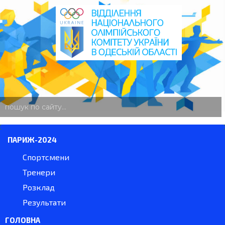
пошук
по
сайту
ПАРИЖ-2024
Спортсмени
Тренери
Розклад
Результати
ГОЛОВНА