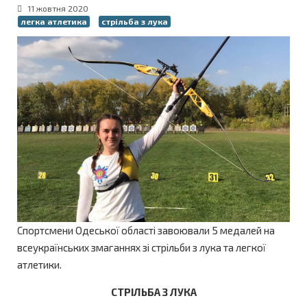
11 жовтня 2020
легка атлетика
стрільба з лука
Спортсмени Одеської області завоювали 5 медалей на
всеукраїнських змаганнях зі стрільби з лука та легкої
атлетики.
СТРІЛЬБА З ЛУКА