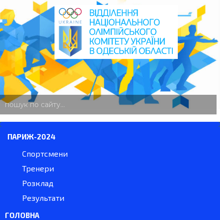
пошук
по
сайту
ПАРИЖ-2024
Спортсмени
Тренери
Розклад
Результати
ГОЛОВНА