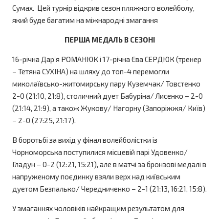
Сумах. Цей турнір відкрив сезон пляжного волейболу,
який буде багатим на міжнародні змагання
ПЕРША МЕДАЛЬ В СЕЗОНІ
16-річна Дар’я РОМАНЮК і 17-річна Єва СЕРДЮК (тренер
– Тетяна СУХІНА) на шляху до топ-4 перемогли
миколаївсько-житомирську пару Куземчак/ Товстенко
2-0 (21:10, 21:8), столичний дует Бабуріна/ Лисенко – 2-0
(21:14, 21:9), а також Жукову/ Нагорну (Запоріжжя/ Київ)
– 2-0 (27:25, 21:17).
В боротьбі за вихід у фінал волейболістки із
Чорноморська поступилися місцевій парі Удовенко/
Гладун – 0-2 (12:21, 15:21), але в матчі за бронзові медалі в
напруженому поєдинку взяли верх над київським
дуетом Безпалько/ Чередниченко – 2-1 (21:13, 16:21, 15:8).
У змаганнях чоловіків найкращим результатом для