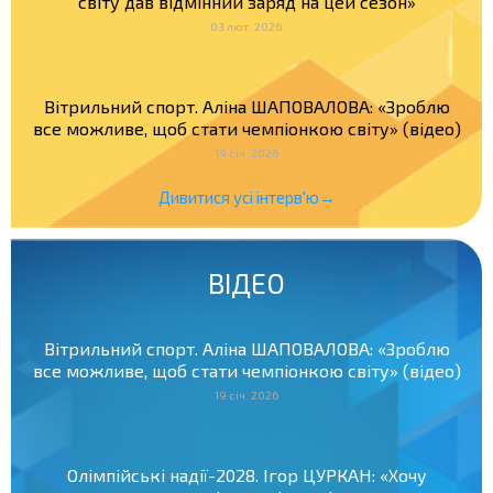
світу дав відмінний заряд на цей сезон»
03 лют. 2026
Вітрильний спорт. Аліна ШАПОВАЛОВА: «Зроблю
все можливе, щоб стати чемпіонкою світу» (відео)
19 січ. 2026
Дивитися усі інтерв'ю→
ВІДЕО
Вітрильний спорт. Аліна ШАПОВАЛОВА: «Зроблю
все можливе, щоб стати чемпіонкою світу» (відео)
19 січ. 2026
Олімпійські надії-2028. Ігор ЦУРКАН: «Хочу