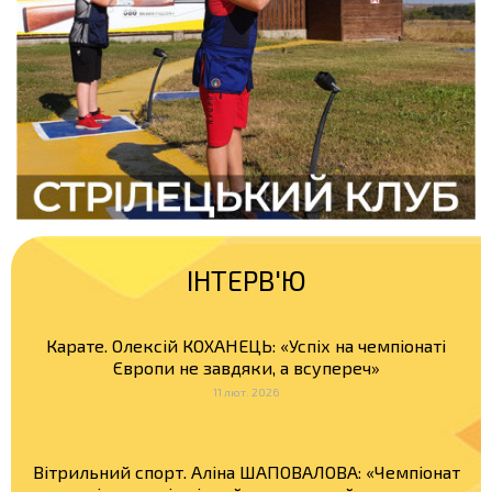
ІНТЕРВ'Ю
Карате. Олексій КОХАНЕЦЬ: «Успіх на чемпіонаті
Європи не завдяки, а всупереч»
11 лют. 2026
Вітрильний спорт. Аліна ШАПОВАЛОВА: «Чемпіонат