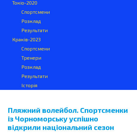
Токіо-2020
Спортсмени
Розклад
Результати
Краків-2023
Спортсмени
Тренери
Розклад
Результати
Історія
Пляжний волейбол. Спортсменки
із Чорноморську успішно
відкрили національний сезон