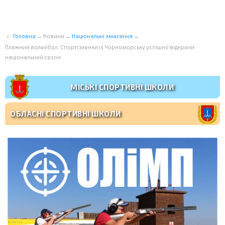
Головна
→
Новини
→
Національні змагання
→
Пляжний волейбол. Спортсменки із Чорноморську успішно відкрили
національний сезон
МІСЬКІ СПОРТИВНІ ШКОЛИ
ОБЛАСНІ СПОРТИВНІ ШКОЛИ