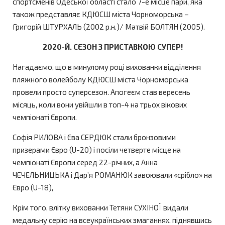
спортсменів Одеської області стало 7-е місце пари, яка
також представляє КДЮСШ міста Чорноморська –
Григорій ШТУРХАЛЬ (2002 р.н.)/ Матвій БОЛТЯН (2005).
2020-Й. СЕЗОН З ПРИСТАВКОЮ СУПЕР!
Нагадаємо, що в минулому році вихованки відділення
пляжного волейболу КДЮСШ міста Чорноморська
провели просто суперсезон. Апогеєм став вересень
місяць, коли вони увійшли в топ-4 на трьох вікових
чемпіонаті Європи.
Софія РИЛОВА і Єва СЕРДЮК стали бронзовими
призерами Євро (U-20) і посіли четверте місце на
чемпіонаті Європи серед 22-річних, а Анна
ЧЕЧЕЛЬНИЦЬКА і Дар’я РОМАНЮК завоювали «срібло» на
Євро (U-18),
Крім того, влітку вихованки Тетяни СУХІНОЇ видали
медальну серію на всеукраїнських змаганнях, піднявшись