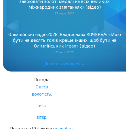
завоювати золоті медалі на всіх великих
міжнародних змаганнях» (відео)
27 черв. 2025
Олімпійські надії-2028. Владислава КОЧЕРБА: «Маю
бути на десять голів краще інших, щоб бути на
Олімпійських іграх» (відео)
22 лют. 2025
Дивитися усі відео→
Погода
Одеса
вологість:
тиск:
вітер:
Погода на 10 днів від
sinoptik.ua