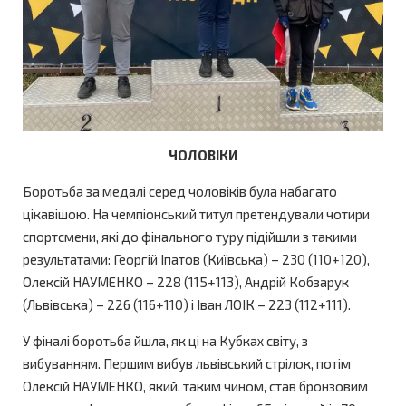
ЧОЛОВІКИ
Боротьба за медалі серед чоловіків була набагато
цікавішою. На чемпіонський титул претендували чотири
спортсмени, які до фінального туру підійшли з такими
результатами: Георгій Іпатов (Київська) – 230 (110+120),
Олексій НАУМЕНКО – 228 (115+113), Андрій Кобзарук
(Львівська) – 226 (116+110) і Іван ЛОІК – 223 (112+111).
У фіналі боротьба йшла, як ці на Кубках світу, з
вибуванням. Першим вибув львівський стрілок, потім
Олексій НАУМЕНКО, який, таким чином, став бронзовим