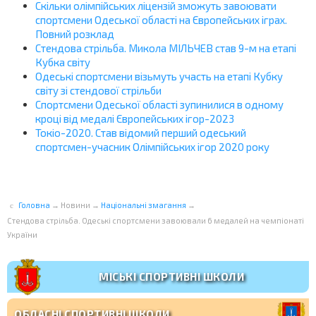
Скільки олімпійських ліцензій зможуть завоювати
спортсмени Одеської області на Європейських іграх.
Повний розклад
Стендова стрільба. Микола МІЛЬЧЕВ став 9-м на етапі
Кубка світу
Одеські спортсмени візьмуть участь на етапі Кубку
світу зі стендової стрільби
Спортсмени Одеської області зупинилися в одному
кроці від медалі Європейських ігор-2023
Токіо-2020. Став відомий перший одеський
спортсмен-учасник Олімпійських ігор 2020 року
Головна
→
Новини
→
Національні змагання
→
Стендова стрільба. Одеські спортсмени завоювали 6 медалей на чемпіонаті
України
МІСЬКІ СПОРТИВНІ ШКОЛИ
ОБЛАСНІ СПОРТИВНІ ШКОЛИ