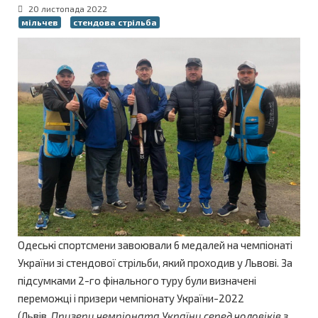
20 листопада 2022
мільчев
стендова стрільба
Одеські спортсмени завоювали 6 медалей на чемпіонаті
України зі стендової стрільби, який проходив у Львові. За
підсумками 2-го фінального туру були визначені
переможці і призери чемпіонату України-2022
(Львів.
Призери чемпіоната України серед чоловіків з