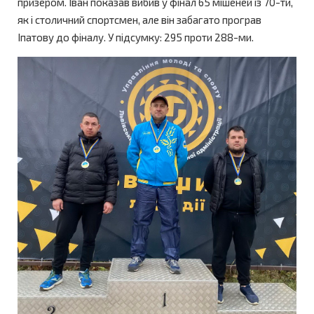
призером. Іван показав вибив у фінал 65 мішеней із 70-ти,
як і столичний спортсмен, але він забагато програв
Іпатову до фіналу. У підсумку: 295 проти 288-ми.