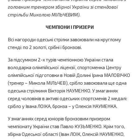
головним тренером збірної України зі стендової
стрільби Миколою МІЛЬЧЕВИМ)
.
ЧЕМПІОНИ І ПРИЗЕРИ
Всі нагороди одеські стрілки завоювали на круглому
стенді: по 2 золоті, срібні і бронзові.
За підсумком 2-х турів чемпіонкою України стала
володарка олімпійської ліцензії, спортсменка Центру
олімпійської підготовки в Новій Долині Ірина МАЛОВІЧКО
(тренер – Микола МІЛЬЧЕВ), срібло завоювала ще одна
одеська стрілкиня Вікторія НАУМЕНКО. У змаганнях
серед чоловіків в активі одеських спортсменів 2 медалі:
срібло у Івана ЛОІКА, бронза – у Олексія НАУМЕНКА.
У змаганнях серед юніорів бронзовим призером
чемпіонату України став Павло КУЗЬМЕНКО. Крім того,
збірна Одеської області (Іван ЛОІК, Олексій НАУМЕНКО,