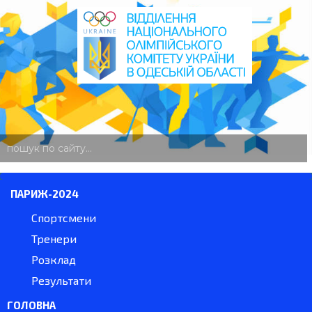
пошук
по
сайту
ПАРИЖ-2024
Спортсмени
Тренери
Розклад
Результати
ГОЛОВНА