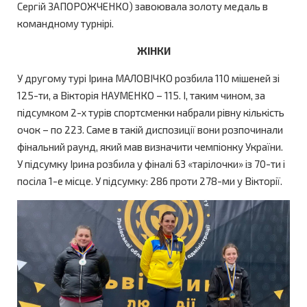
Сергій ЗАПОРОЖЧЕНКО) завоювала золоту медаль в
командному турнірі.
ЖІНКИ
У другому турі Ірина МАЛОВІЧКО розбила 110 мішеней зі
125-ти, а Вікторія НАУМЕНКО – 115. І, таким чином, за
підсумком 2-х турів спортсменки набрали рівну кількість
очок – по 223. Саме в такій диспозиції вони розпочинали
фінальний раунд, який мав визначити чемпіонку України.
У підсумку Ірина розбила у фіналі 63 «тарілочки» із 70-ти і
посіла 1-е місце. У підсумку: 286 проти 278-ми у Вікторії.