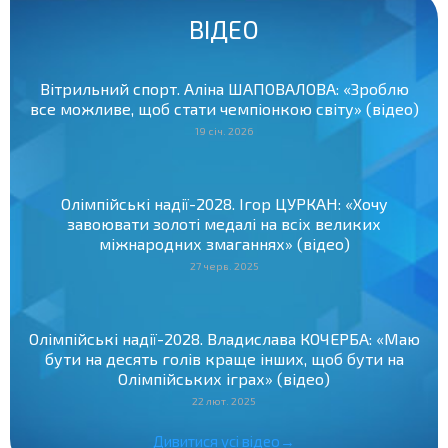
ВІДЕО
Вітрильний спорт. Аліна ШАПОВАЛОВА: «Зроблю
все можливе, щоб стати чемпіонкою світу» (відео)
19 січ. 2026
Олімпійські надії-2028. Ігор ЦУРКАН: «Хочу
завоювати золоті медалі на всіх великих
міжнародних змаганнях» (відео)
27 черв. 2025
Олімпійські надії-2028. Владислава КОЧЕРБА: «Маю
бути на десять голів краще інших, щоб бути на
Олімпійських іграх» (відео)
22 лют. 2025
Дивитися усі відео→