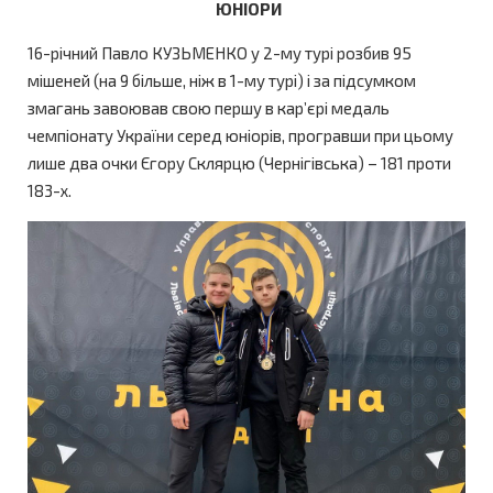
ЮНІОРИ
16-річний Павло КУЗЬМЕНКО у 2-му турі розбив 95
мішеней (на 9 більше, ніж в 1-му турі) і за підсумком
змагань завоював свою першу в кар’єрі медаль
чемпіонату України серед юніорів, програвши при цьому
лише два очки Єгору Склярцю (Чернігівська) – 181 проти
183-х.