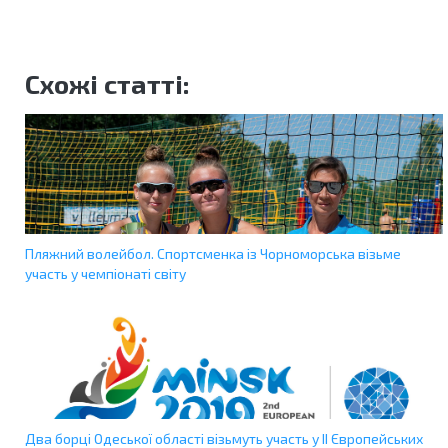
Схожі статті:
Пляжний волейбол. Спортсменка із Чорноморська візьме
участь у чемпіонаті світу
Два борці Одеської області візьмуть участь у ІІ Європейських