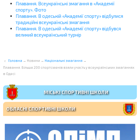
Плавання. Всеукраїнські змагання в «Академії
спорту». Фото
Плавання. В одеській «Академії спорту» відбулися
традиційні всеукраїнські змагання
Плавання. В одеській «Академії спорту» відбувся
великий всеукраїнський турнір
Головна
→
Новини
→
Національні змагання
→
Плавання. Більше 200 спортсменів взяли участь у всеукраїнських змаганнях
в Одесі
МІСЬКІ СПОРТИВНІ ШКОЛИ
ОБЛАСНІ СПОРТИВНІ ШКОЛИ