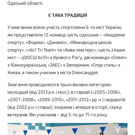
Одеській області.
Є ТАКА ТРАДИЦІЯ
У змаганнях взяли участь спортсмени 6-ти міст України,
які представляли 12 команд: шість одеських – «Академія
спорту», «Форма», «Динамо», «Міжнародна школа
спорту», ««№1 Tri Team» та «Аква-мастерс», і шість з інших
міст – «ДЮСШ №10» з Кривого Рогу, дві команди «Олімп»
з Южноукраїнська, «ЗАЕС» з Запоріжжя, «Спор стиль» з
Києва, а також учасник з міста Олександрія.
Змагання проводилися в трьох вікових категоріях:
молодшій (від 2013 р.н. і мол.), в старшій («2005-2006»,
«2007-2008», «2009-2010», «2011-2012» рр. н.) і відкритій
(від 2002 р.н. і старші), зокрема і, вперше в історії, серед
ветеранів. Вік учасників – від 5-ти до 71-го року.