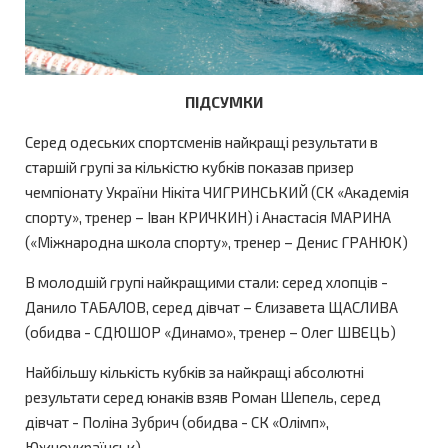
ПІДСУМКИ
Серед одеських спортсменів найкращі результати в
старшій групі за кількістю кубків показав призер
чемпіонату України Нікіта ЧИГРИНСЬКИЙ (СК «Академія
спорту», тренер – Іван КРИЧКИН) і Анастасія МАРИНА
(«Міжнародна школа спорту», тренер – Денис ГРАНЮК)
В молодшій групі найкращими стали: серед хлопців -
Данило ТАБАЛОВ, серед дівчат – Єлизавета ЩАСЛИВА
(обидва - СДЮШОР «Динамо», тренер – Олег ШВЕЦЬ)
Найбільшу кількість кубків за найкращі абсолютні
результати серед юнаків взяв Роман Шепель, серед
дівчат - Поліна Зубрич (обидва - СК «Олімп»,
Южноукраїнськ).