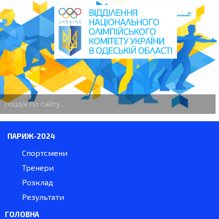
пошук
по
сайту
ПАРИЖ-2024
Спортсмени
Тренери
Розклад
Результати
ГОЛОВНА