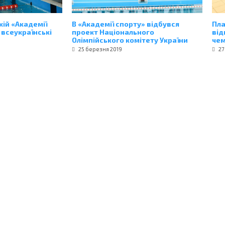
кій «Академії
В «Академії спорту» відбувся
Пла
 всеукраїнські
проект Національного
від
Олімпійського комітету України
чем
25 березня 2019
27