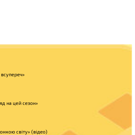
а всупереч»
яд на цей сезон»
нкою світу» (відео)