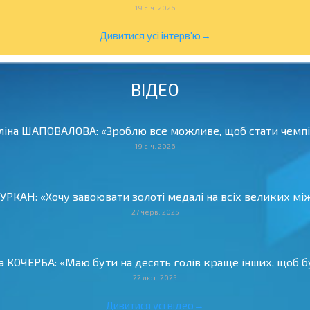
19 січ. 2026
Дивитися усі інтерв'ю→
ВІДЕО
Аліна ШАПОВАЛОВА: «Зроблю все можливе, щоб стати чемпіо
19 січ. 2026
 ЦУРКАН: «Хочу завоювати золоті медалі на всіх великих м
27 черв. 2025
ва КОЧЕРБА: «Маю бути на десять голів краще інших, щоб бу
22 лют. 2025
Дивитися усі відео→