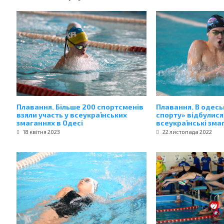
Плавання. Більше 200 спортсменів
Плавання. В одесь
взяли участь у всеукраїнських
спорту» відбулися
змаганнях в Одесі
всеукраїнські зма
18 квітня 2023
22 листопада 2022