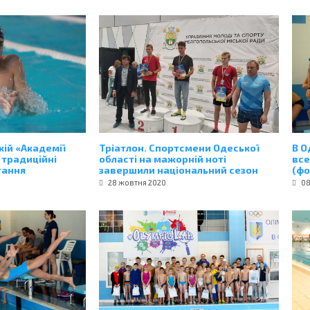
кій «Академії
Тріатлон. Спортсмени Одеської
В О
 традиційні
області на мажорній ноті
все
гання
завершили національний сезон
(фо
28 жовтня 2020
08