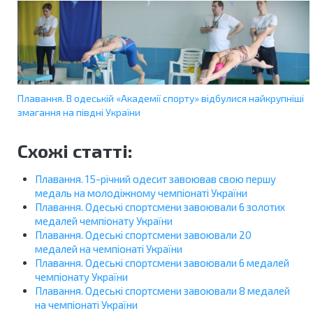
Плавання. В одеській «Академії спорту» відбулися найкрупніші
змагання на півдні України
Схожі статті:
Плавання. 15-річний одесит завоював свою першу
медаль на молодіжному чемпіонаті України
Плавання. Одеські спортсмени завоювали 6 золотих
медалей чемпіонату України
Плавання. Одеські спортсмени завоювали 20
медалей на чемпіонаті України
Плавання. Одеські спортсмени завоювали 6 медалей
чемпіонату України
Плавання. Одеські спортсмени завоювали 8 медалей
на чемпіонаті України