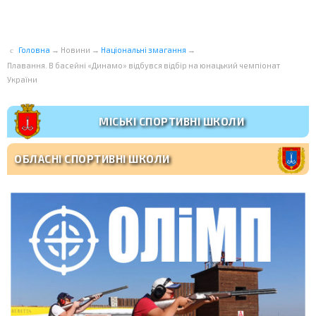
Головна
→
Новини
→
Національні змагання
→
Плавання. В басейні «Динамо» відбувся відбір на юнацький чемпіонат
України
МІСЬКІ СПОРТИВНІ ШКОЛИ
ОБЛАСНІ СПОРТИВНІ ШКОЛИ