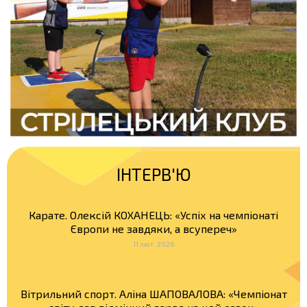
ІНТЕРВ'Ю
Карате. Олексій КОХАНЕЦЬ: «Успіх на чемпіонаті
Європи не завдяки, а всупереч»
11 лют. 2026
Вітрильний спорт. Аліна ШАПОВАЛОВА: «Чемпіонат