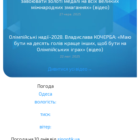
завоювати золоті медалі на всіх великих
міжнародних змаганнях» (відео)
27 черв. 2025
Олімпійські надії-2028. Владислава КОЧЕРБА: «Маю
бути на десять голів краще інших, щоб бути на
Олімпійських іграх» (відео)
22 лют. 2025
Дивитися усі відео→
Погода
Одеса
вологість:
тиск:
вітер:
Погода на 10 днів від
sinoptik.ua