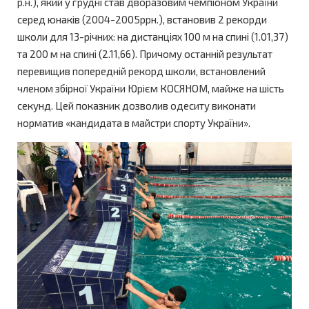
р.н.), який у грудні став дворазовим чемпіоном України
серед юнаків (2004-2005ррн.), встановив 2 рекорди
школи для 13-річних: на дистанціях 100 м на спині (1.01,37)
та 200 м на спині (2.11,66). Причому останній результат
перевищив попередній рекорд школи, встановлений
членом збірної України Юрієм КОСЯНОМ, майже на шість
секунд. Цей показник дозволив одеситу виконати
норматив «кандидата в майстри спорту України».