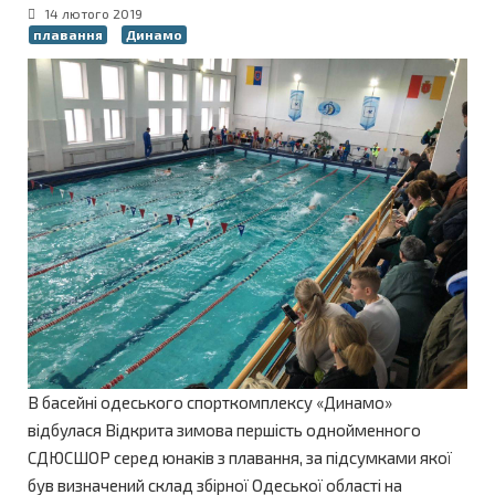
14 лютого 2019
плавання
Динамо
В басейні одеського спорткомплексу «Динамо»
відбулася Відкрита зимова першість однойменного
СДЮСШОР серед юнаків з плавання, за підсумками якої
був визначений склад збірної Одеської області на