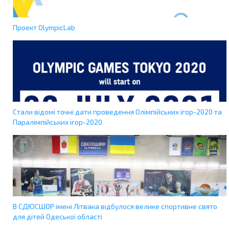
Проект OlympicLab
Стали відомі точні дати проведення Олімпійських ігор-2020 та
Паралімпійських ігор-2020
В СДЮСШОР імені Літвака відбулося велике спортивне свято
для дітей Одеської області