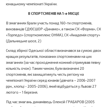
юнацькому чемпіонаті України.
8 СПОРТСМЕНІВ НА 1-е МІСЦЕ
В змаганнях брали участь понад 160-ти спортсменів,
вихованців СДЮСШОР «Динамо», а також СК «Форма», СК
«Торпедо» (спорткомплекс ОНМА), СК «Академія спорту»
(Дальницьке шосе, 2)
Склад збірної Одеської області визначався за сумою двох
кращих результатів, показаних спортсменами на цих
змаганнях (за час проходження кожний отримував певну
кількість очок). Таким чином, були визначені 20
спортсменів, які захищатимуть честь регіону на
чемпіонаті України серед юнаків (дівчата – 2006-2007
ррн., хлопці - 2005-2006), який відбудеться у Львові 27
лютого – 1 березня.
Під час змагань динамівець Олексій ГРАБАРОВ (2005