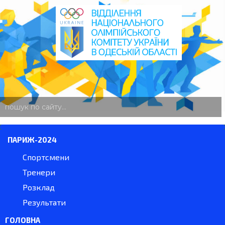
пошук
по
сайту
ПАРИЖ-2024
Спортсмени
Тренери
Розклад
Результати
ГОЛОВНА