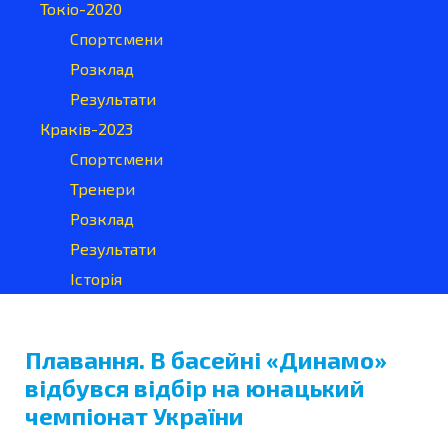
Токіо-2020
Спортсмени
Розклад
Результати
Краків-2023
Спортсмени
Тренери
Розклад
Результати
Історія
Плавання. В басейні «Динамо»
відбувся відбір на юнацький
чемпіонат України