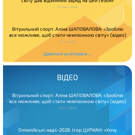
світу дав відмінний заряд на цей сезон»
03 лют. 2026
Вітрильний спорт. Аліна ШАПОВАЛОВА: «Зроблю
все можливе, щоб стати чемпіонкою світу» (відео)
19 січ. 2026
Дивитися усі інтерв'ю→
ВІДЕО
Вітрильний спорт. Аліна ШАПОВАЛОВА: «Зроблю
все можливе, щоб стати чемпіонкою світу» (відео)
19 січ. 2026
Олімпійські надії-2028. Ігор ЦУРКАН: «Хочу