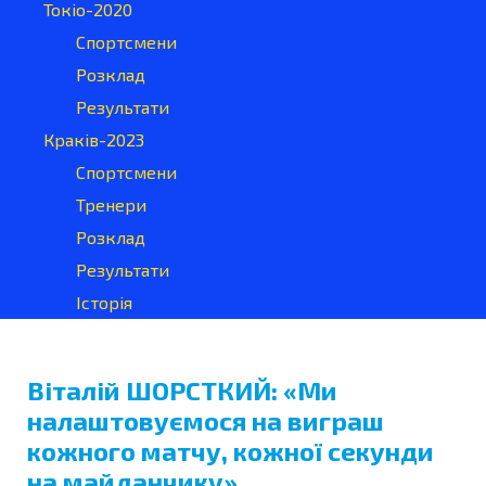
Токіо-2020
Спортсмени
Розклад
Результати
Краків-2023
Спортсмени
Тренери
Розклад
Результати
Історія
Віталій ШОРСТКИЙ: «Ми
налаштовуємося на виграш
кожного матчу, кожної секунди
на майданчику»