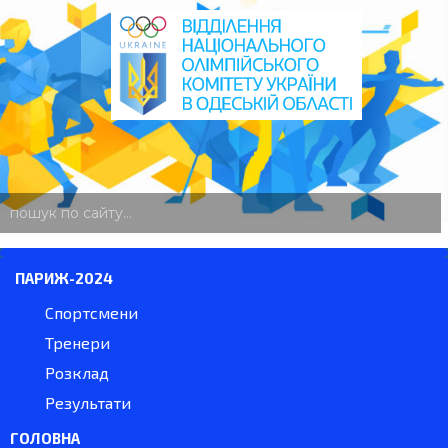
пошук
по
сайту
ПАРИЖ-2024
Спортсмени
Тренери
Розклад
Результати
ГОЛОВНА