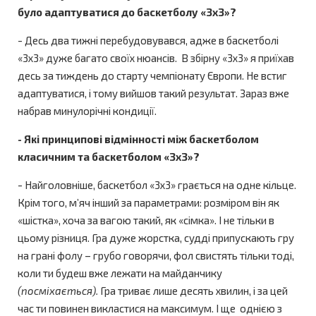
було адаптуватися до баскетболу «3х3»?
- Десь два тижні перебудовувався, адже в баскетболі
«3х3» дуже багато своїх нюансів. В збірну «3х3» я приїхав
десь за тиждень до старту чемпіонату Європи. Не встиг
адаптуватися, і тому вийшов такий результат. Зараз вже
набрав минулорічні кондиції.
- Які принципові відмінності між баскетболом
класичним та баскетболом «3х3»?
- Найголовніше, баскетбол «3х3» грається на одне кільце.
Крім того, м’яч інший за параметрами: розміром він як
«шістка», хоча за вагою такий, як «сімка». І не тільки в
цьому різниця. Гра дуже жорстка, судді припускають гру
на грані фолу – грубо говорячи, фол свистять тільки тоді,
коли ти будеш вже лежати на майданчику
(посміхається).
Гра триває лише десять хвилин, і за цей
час ти повинен викластися на максимум. І ще однією з