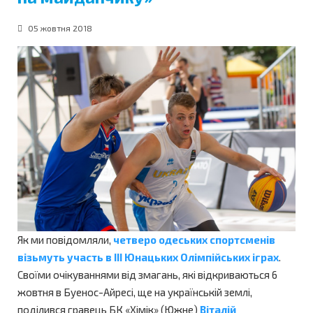
05 жовтня 2018
Як ми повідомляли,
четверо одеських спортсменів
візьмуть участь в ІІІ Юнацьких Олімпійських іграх
.
Своїми очікуваннями від змагань, які відкриваються 6
жовтня в Буенос-Айресі, ще на українській землі,
поділився гравець БК «Хімік» (Южне)
Віталій