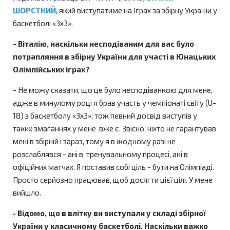
ШОРСТКИЙ
, який виступатиме на Іграх за збірну України у
баскетболі «3х3».
-
Віталію, наскільки несподіваним для вас було
потрапляння в збірну України для участі в Юнацьких
Олімпійських іграх?
- Не можу сказати, що це було несподіванкою для мене,
адже в минулому році я брав участь у чемпіонаті світу (U-
18) з баскетболу «3х3», тож певний досвід виступів у
таких змаганнях у мене вже є. Звісно, ніхто не гарантував
мені в збірній і зараз, тому я в жодному разі не
розслаблявся - ані в тренувальному процесі, ані в
офіційних матчах. Я поставив собі ціль - бути на Олімпіаді.
Просто серйозно працював, щоб досягти цієї цілі. У мене
вийшло.
- Відомо, що в влітку ви виступали у складі збірної
України у класичному баскетболі. Наскільки важко