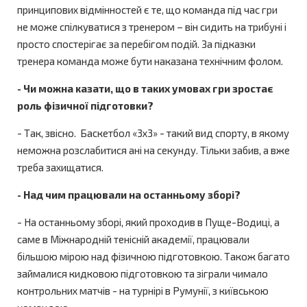
принципових відмінностей є те, що команда під час гри
не може спілкуватися з тренером – він сидить на трибуні і
просто спостерігає за перебігом подій. За підказки
тренера команда може бути наказана технічним фолом.
- Чи можна казати, що в таких умовах гри зростає
роль фізичної підготовки?
- Так, звісно. Баскетбол «3х3» - такий вид спорту, в якому
неможна розслабитися ані на секунду. Тільки забив, а вже
треба захищатися.
- Над чим працювали на останньому зборі?
- На останньому зборі, який проходив в Пуще-Водиці, а
саме в Міжнародній тенісній академії, працювали
більшою мірою над фізичною підготовкою. Також багато
займалися кидковою підготовкою та зіграли чимало
контрольних матчів - на турнірі в Румунії, з київською