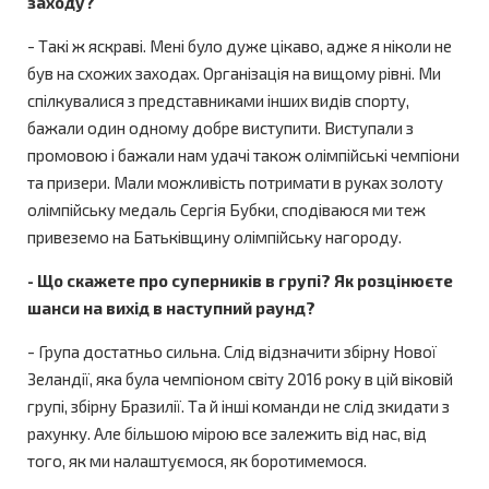
заходу?
- Такі ж яскраві. Мені було дуже цікаво, адже я ніколи не
був на схожих заходах. Організація на вищому рівні. Ми
спілкувалися з представниками інших видів спорту,
бажали один одному добре виступити. Виступали з
промовою і бажали нам удачі також олімпійські чемпіони
та призери. Мали можливість потримати в руках золоту
олімпійську медаль Сергія Бубки, сподіваюся ми теж
привеземо на Батьківщину олімпійську нагороду.
- Що скажете про суперників в групі? Як розцінюєте
шанси на вихід в наступний раунд?
- Група достатньо сильна. Слід відзначити збірну Нової
Зеландії, яка була чемпіоном світу 2016 року в цій віковій
групі, збірну Бразилії. Та й інші команди не слід зкидати з
рахунку. Але більшою мірою все залежить від нас, від
того, як ми налаштуємося, як боротимемося.