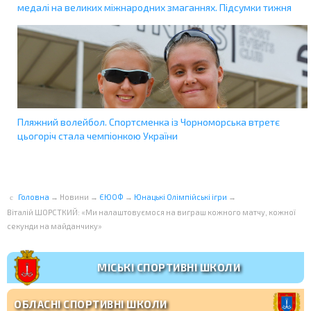
медалі на великих міжнародних змаганнях. Підсумки тижня
Пляжний волейбол. Спортсменка із Чорноморська втретє
цьогоріч стала чемпіонкою України
Головна
→
Новини
→
ЄЮОФ
→
Юнацькі Олімпійські ігри
→
Віталій ШОРСТКИЙ: «Ми налаштовуємося на виграш кожного матчу, кожної
секунди на майданчику»
МІСЬКІ СПОРТИВНІ ШКОЛИ
ОБЛАСНІ СПОРТИВНІ ШКОЛИ