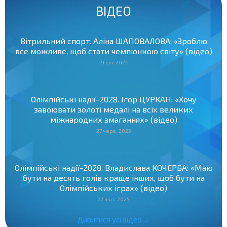
ВІДЕО
Вітрильний спорт. Аліна ШАПОВАЛОВА: «Зроблю
все можливе, щоб стати чемпіонкою світу» (відео)
19 січ. 2026
Олімпійські надії-2028. Ігор ЦУРКАН: «Хочу
завоювати золоті медалі на всіх великих
міжнародних змаганнях» (відео)
27 черв. 2025
Олімпійські надії-2028. Владислава КОЧЕРБА: «Маю
бути на десять голів краще інших, щоб бути на
Олімпійських іграх» (відео)
22 лют. 2025
Дивитися усі відео→