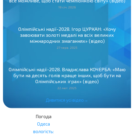
все можливе, щоб стати чемпіонкою світу» (відео)
19 січ. 2026
Олімпійські надії-2028. Ігор ЦУРКАН: «Хочу
завоювати золоті медалі на всіх великих
міжнародних змаганнях» (відео)
27 черв. 2025
Олімпійські надії-2028. Владислава КОЧЕРБА: «Маю
бути на десять голів краще інших, щоб бути на
Олімпійських іграх» (відео)
22 лют. 2025
Дивитися усі відео→
Погода
Одеса
вологість: