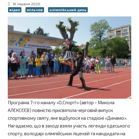
16 червня 2020
відео
мільчев
олімпійський день
Програма 7-го каналу «О,Спорт!» (автор - Микола
АЛЄКСЄЄВ) повністю присвятила черговий випуск
спортивному святу, яке відбулося на стадіоні «Динамо».
Нагадаємо, що в заході взяли участь легенди одеського
спорту, володарі олімпійських ліцензій та кандидати на