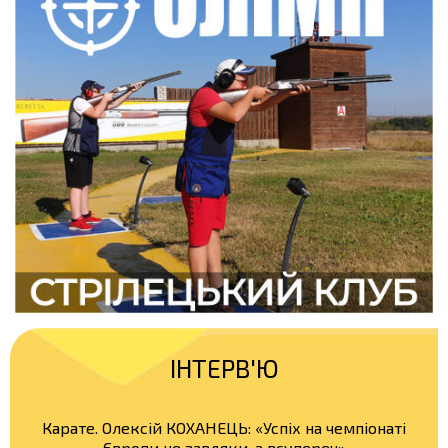
ІНТЕРВ'Ю
Карате. Олексій КОХАНЕЦЬ: «Успіх на чемпіонаті
Європи не завдяки, а всупереч»