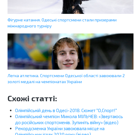
Фігурне катання. Одеські спортсмени стали призерами
міжнародного турніру
Легка атлетика. Спортсмени Одеської області завоювали 2
золоті медалі на чемпіонатах України
Схожі статті:
Олімпійській день в Одесі-2018. Сюжет "О,Спорт!"
Олімпійський чемпіон Микола МІЛЬЧЕВ: «Звертаюсь
до російських спортсменів. Зупиніть війну» (відео)
Рекордсменка України завоювала місце на
Олімпійських іграх 2020 року (відео)