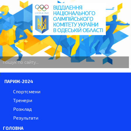
пошук
по
сайту
ПАРИЖ-2024
Спортсмени
Тренери
Розклад
Результати
ГОЛОВНА