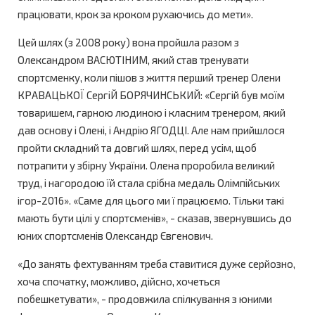
працювати, крок за кроком рухаючись до мети».
Цей шлях (з 2008 року) вона пройшла разом з
Олександром ВАСЮТІНИМ, який став тренувати
спортсменку, коли пішов з життя перший тренер Олени
КРАВАЦЬКОЇ СергіЙ БОРЯЧИНСЬКИЙ: «Сергій був моїм
товаришем, гарною людиною і класним тренером, який
дав основу і Олені, і Андрію ЯГОДЦІ. Але нам прийшлося
пройти складний та довгий шлях, перед усім, щоб
потрапити у збірну України. Олена проробила великий
труд, і нагородою їй стала срібна медаль Олімпійських
ігор-2016». «Саме для цього ми ї працюємо. Тільки такі
мають бути цілі у спортсменів», - сказав, звернувшись до
юних спортсменів Олександр Євгенович.
«До занять фехтуванням треба ставитися дуже серйозно,
хоча спочатку, можливо, дійсно, хочеться
побешкетувати», - продовжила спілкування з юними