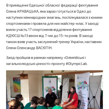
В приміщенні Одеської обласної федерації фехтування
Олена КРАВАЦЬКА, яка зараз готується в Одесі до
наступних міжнародних змагань, поспілкувалася з юними
спортсменами і провела для них майстер-клас. У заході
взяли участь 17 спортсменів відділення фехтування
КДЮСШ №13 віком від 7-ми до 15-ти років. В заході
також взяв участь заслужений тренер України, наставник
Олени Олександр ВАСЮТІН.
Захід пройшов в рамках напрямку «Олімпійські і
загальнолюдські цінності» проєкту #OlympicLab.