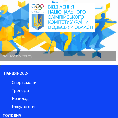
пошук
по
сайту
ПАРИЖ-2024
Спортсмени
Тренери
Розклад
Результати
ГОЛОВНА