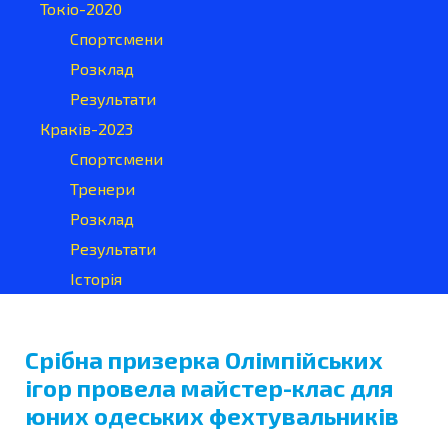
Токіо-2020
Спортсмени
Розклад
Результати
Краків-2023
Спортсмени
Тренери
Розклад
Результати
Історія
Срібна призерка Олімпійських
ігор провела майстер-клас для
юних одеських фехтувальників