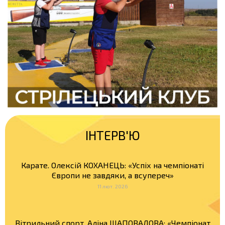
ІНТЕРВ'Ю
Карате. Олексій КОХАНЕЦЬ: «Успіх на чемпіонаті
Європи не завдяки, а всупереч»
11 лют. 2026
Вітрильний спорт. Аліна ШАПОВАЛОВА: «Чемпіонат