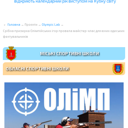
відкриють календарний рік виступом на Кубку світу
Головна
→
Проєкти
→
Olympic Lab
→
Срібна призерка Олімпійських ігор провела майстер-клас для юних одеських
фехтувальників
МІСЬКІ СПОРТИВНІ ШКОЛИ
ОБЛАСНІ СПОРТИВНІ ШКОЛИ