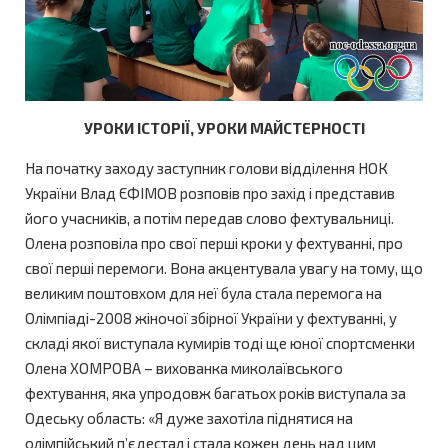
УРОКИ ІСТОРІЇ, УРОКИ МАЙСТЕРНОСТІ
На початку заходу заступник голови відділення НОК
України Влад ЄФІМОВ розповів про захід і представив
його учасників, а потім передав слово фехтувальниці.
Олена розповіла про свої перші кроки у фехтуванні, про
свої перші перемоги. Вона акцентувала увагу на тому, що
великим поштовхом для неї була стала перемога на
Олімпіаді-2008 жіночої збірної України у фехтуванні, у
складі якої виступала кумирів тоді ще юної спортсменки
Олена ХОМРОВА – вихованка миколаївського
фехтування, яка упродовж багатьох років виступала за
Одеську область: «Я дуже захотіла піднятися на
олімпійський п’єдестал і стала кожен день над цим