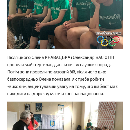
Після цього Олена КРАВАЦЬКА і Олександр ВАСЮТІН
провели майстер-клас, давши низку слушних порад.
Потім вони провели показовий бій, після чого вже
безпосередньо Олена показала, як треба робити
«виходи», акцентувавши увагу на тому, що шабліст має
виходити на доріжку маючи свої напрацювання.