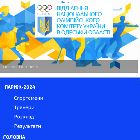
пошук
по
сайту
ПАРИЖ-2024
Спортсмени
Тренери
Розклад
Результати
ГОЛОВНА