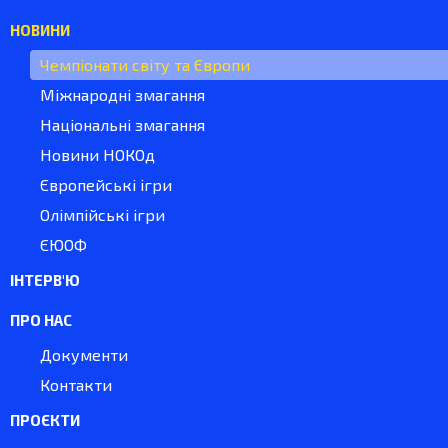
НОВИНИ
Чемпіонати світу та Європи
Міжнародні змагання
Національні змагання
Новини НОКОд
Європейські ігри
Олімпійські ігри
ЄЮОФ
ІНТЕРВ'Ю
ПРО НАС
Документи
Контакти
ПРОЄКТИ