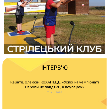
ІНТЕРВ'Ю
Карате. Олексій КОХАНЕЦЬ: «Успіх на чемпіонаті
Європи не завдяки, а всупереч»
11 лют. 2026