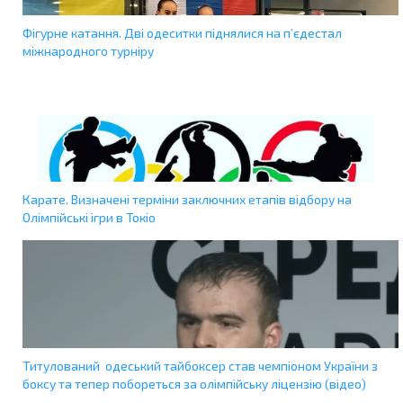
Фігурне катання. Дві одеситки піднялися на п’єдестал
міжнародного турніру
Карате. Визначені терміни заключних етапів відбору на
Олімпійські ігри в Токіо
Титулований одеський тайбоксер став чемпіоном України з
боксу та тепер побореться за олімпійську ліцензію (відео)