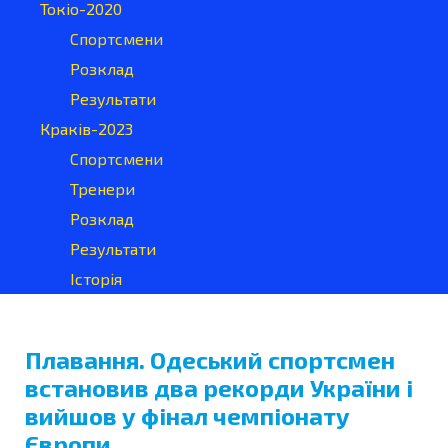
Токіо-2020
Спортсмени
Розклад
Результати
Краків-2023
Спортсмени
Тренери
Розклад
Результати
Історія
Плавання. Одеський спортсмен
встановив два рекорди України і
вийшов у фінал чемпіонату
Європи