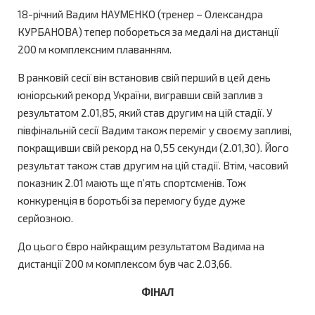
18-річний Вадим НАУМЕНКО (тренер – Олександра
КУРБАНОВА) тепер побореться за медалі на дистанції
200 м комплексним плаванням.
В ранковій сесії він встановив свій перший в цей день
юніорський рекорд України, вигравши свій заплив з
результатом 2.01,85, який став другим на цій стадії. У
півфінальній сесії Вадим також переміг у своєму запливі,
покращивши свій рекорд на 0,55 секунди (2.01,30). Його
результат також став другим на цій стадії. Втім, часовий
показник 2.01 мають ще п’ять спортсменів. Тож
конкуренція в боротьбі за перемогу буде дуже
серйозною.
До цього Євро найкращим результатом Вадима на
дистанції 200 м комплексом був час 2.03,66.
ФІНАЛ