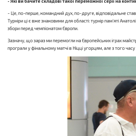
- Які ви бачите складові такої переможної серії на кон
- Це, по-перше, командний дух, по-друге, відповідальне став
Турніри ці є вже знаковими для області: турнір пам’яті Анато
збори перед чемпіонатом Європи.
Зазначу, що зараз ми перемогли на Європейських іграх майстрів
програли у фінальному матчі в Ніцці угорцям, але з того часу