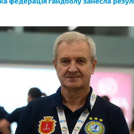
а федерація гандболу занесла резуль