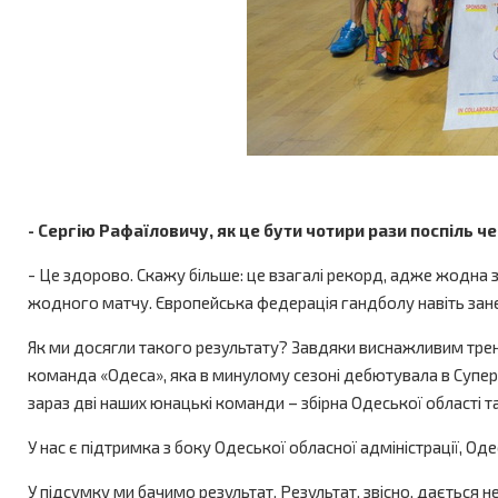
- Сергію Рафаїловичу, як це бути чотири рази поспіль 
- Це здорово. Скажу більше: це взагалі рекорд, адже жодна з
жодного матчу. Європейська федерація гандболу навіть занес
Як ми досягли такого результату? Завдяки виснажливим трену
команда «Одеса», яка в минулому сезоні дебютувала в Суперл
зараз дві наших юнацькі команди – збірна Одеської області та
У нас є підтримка з боку Одеської обласної адміністрації, О
У підсумку ми бачимо результат. Результат, звісно, дається