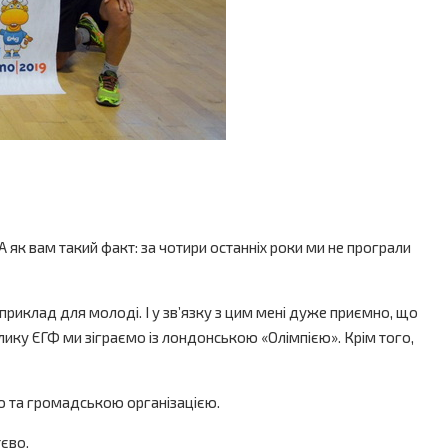
 як вам такий факт: за чотири останніх роки ми не програли
приклад для молоді. І у зв’язку з цим мені дуже приємно, що
лику ЄГФ ми зіграємо із лондонською «Олімпією». Крім того,
ою та громадською організацією.
тєво.