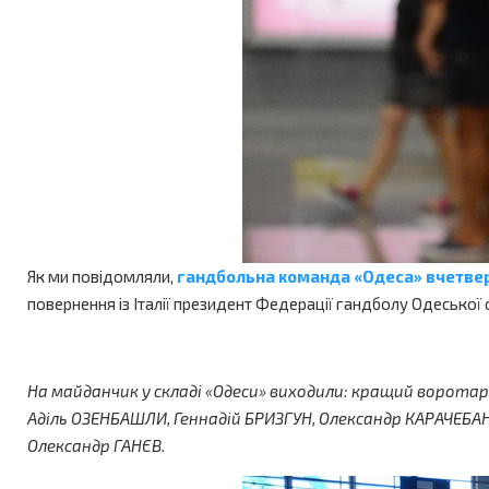
Як ми повідомляли,
гандбольна команда «Одеса» вчетвер
повернення із Італії президент Федерації гандболу Одесько
На майданчик у складі «Одеси» виходили: кращий ворота
Аділь ОЗЕНБАШЛИ, Геннадій БРИЗГУН, Олександр КАРАЧЕБА
Олександр ГАНЄВ.