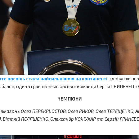
те поспіль стала найсильнішою на континенті
, здобувши пер
ї області, один з гравців чемпіонської команди Сергій ГРИНЕВ
ЧЕМПІОНИ
р змагань Олег ПЕРЕКРЬОСТОВ, Олег РИКОВ, Олег ТЕРЕЩЕНКО, 
Н, Віталій ПЕЛЯШЕНКО, Олександр КОЖУХАР та Сергій ГРИНЕВ