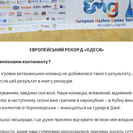
ЄВРОПЕЙСЬКИЙ РЕКОРД «ОДЕСИ»
чемпіонами континенту?
 ігрових ветеранських команд не добивалася такого результату. А
ла цей результат в книгу рекордів.
ванням, завдяки силі волі. Наша команда, впевнений, відмінний 
ізі, в наступному сезоні вже гратиме в єврокубках – в Кубку вик
 колектив із Чорноморська – знаходяться на турнірі в Данії.
деської міськради. І це дуже приємно відчувати зв'язок між влад
 непросто, адже наші суперники омолодилися, причому досить сут