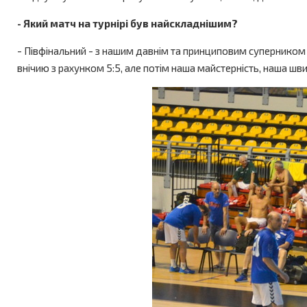
- Який матч на турнірі був найскладнішим?
- Півфінальний - з нашим давнім та принциповим супернико
внічию з рахунком 5:5, але потім наша майстерність, наша швид