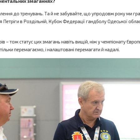
тинентальних змаганнях?
лення до тренувань. Та й не забувайте, що упродовж року ми грає
лія Петріги в Роздільній, Кубок Федерації гандболу Одеської обла
 – тож статус цих змагань навіть вищій, ніж у чемпіонату Європи. 
 тільки перемагаємо, і налаштовані перемагати й надалі.