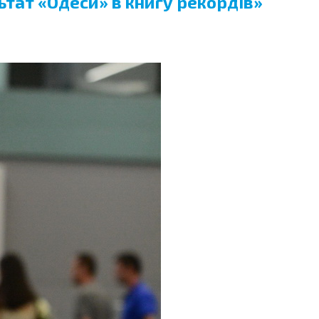
тат «Одеси» в книгу рекордів»