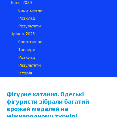
Токіо-2020
Спортсмени
Розклад
Результати
Краків-2023
Спортсмени
Тренери
Розклад
Результати
Історія
Фігурне катання. Одеські
фігуристи зібрали багатий
врожай медалей на
міжнародному турнірі