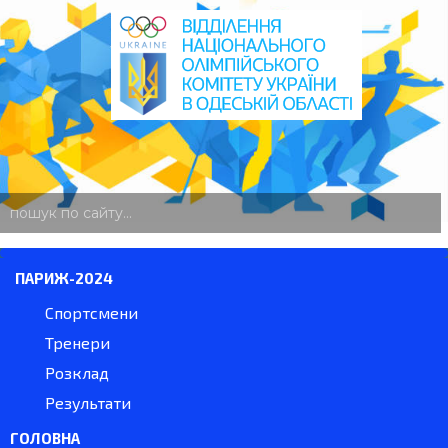
пошук
по
сайту
ПАРИЖ-2024
Спортсмени
Тренери
Розклад
Результати
ГОЛОВНА