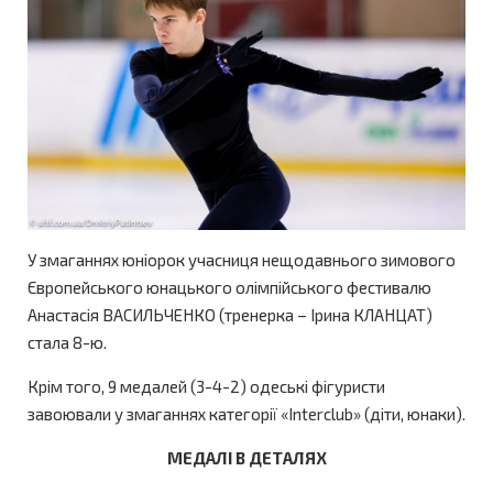
У змаганнях юніорок учасниця нещодавнього зимового
Європейського юнацького олімпійського фестивалю
Анастасія ВАСИЛЬЧЕНКО (тренерка – Ірина КЛАНЦАТ)
стала 8-ю.
Крім того, 9 медалей (3-4-2) одеські фігуристи
завоювали у змаганнях категорії «Interclub» (діти, юнаки).
МЕДАЛІ В ДЕТАЛЯХ