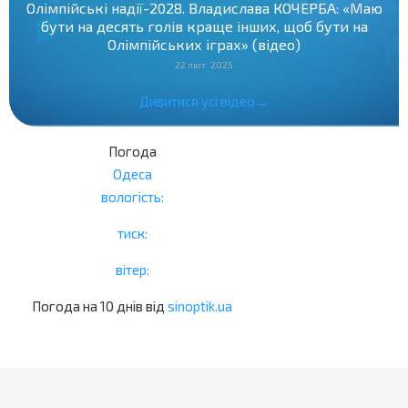
Олімпійські надії-2028. Владислава КОЧЕРБА: «Маю
бути на десять голів краще інших, щоб бути на
Олімпійських іграх» (відео)
22 лют. 2025
Дивитися усі відео→
Погода
Одеса
вологість:
тиск:
вітер:
Погода на 10 днів від
sinoptik.ua