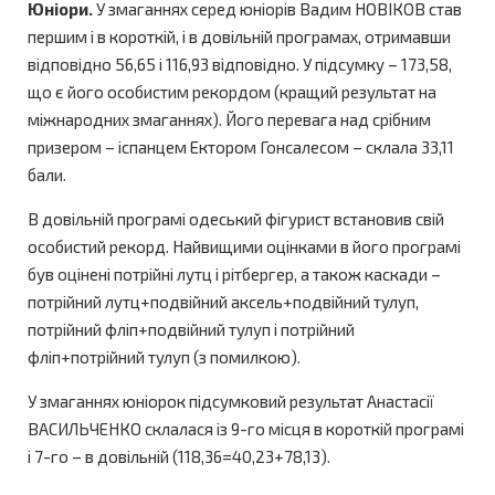
Юніори.
У змаганнях серед юніорів Вадим НОВІКОВ став
першим і в короткій, і в довільній програмах, отримавши
відповідно 56,65 і 116,93 відповідно. У підсумку – 173,58,
що є його особистим рекордом (кращий результат на
міжнародних змаганнях). Його перевага над срібним
призером – іспанцем Ектором Гонсалесом – склала 33,11
бали.
В довільній програмі одеський фігурист встановив свій
особистий рекорд. Найвищими оцінками в його програмі
був оцінені потрійні лутц і рітбергер, а також каскади –
потрійний лутц+подвійний аксель+подвійний тулуп,
потрійний фліп+подвійний тулуп і потрійний
фліп+потрійний тулуп (з помилкою).
У змаганнях юніорок підсумковий результат Анастасії
ВАСИЛЬЧЕНКО склалася із 9-го місця в короткій програмі
і 7-го – в довільній (118,36=40,23+78,13).