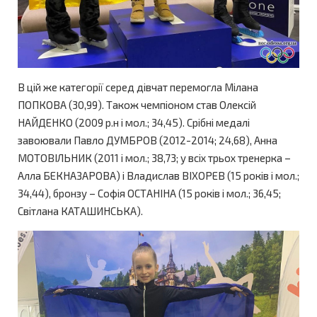
В цій же категорії серед дівчат перемогла Мілана
ПОПКОВА (30,99). Також чемпіоном став Олексій
НАЙДЕНКО (2009 р.н і мол.; 34,45). Срібні медалі
завоювали Павло ДУМБРОВ (2012-2014; 24,68), Анна
МОТОВІЛЬНИК (2011 і мол.; 38,73; у всіх трьох тренерка –
Алла БЕКНАЗАРОВА) і Владислав ВІХОРЕВ (15 років і мол.;
34,44), бронзу – Софія ОСТАНІНА (15 років і мол.; 36,45;
Світлана КАТАШИНСЬКА).