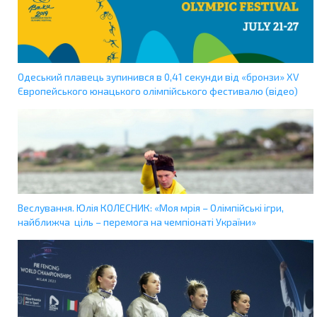
Одеський плавець зупинився в 0,41 секунди від «бронзи» XV
Європейського юнацького олімпійського фестивалю (відео)
Веслування. Юлія КОЛЕСНИК: «Моя мрія – Олімпійські ігри,
найближча ціль – перемога на чемпіонаті України»