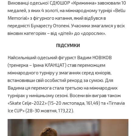
Вихованці одеської СДЮШОР «Крижинка» завоювали 10
медалей, з яких 4 золоті, на міжнародному турнірі «Bellu
Memorial» з фігурного катання, який відбувся в
передмісті Бухаресту Отопені. Учасники змагалися у всіх
вікових категоріях – від «дітей» до «дорослих».
ПІДСУМКИ
Найсильніший одеський фігурист Вадим НОВІКОВ
(тренерка – Ірина КЛАНЦАТ) став переможцем
міжнародного турніру у змаганнях серед юніорів,
встановивши свій особистий рекорд за сумою. Для
Вадима ця перемога стала третьою на міжнародних
турнірах у нинішньому сезоні. Восени він виграв також
«Skate Celje-2022» (15-20 листопада, 161,49) та «Tirnavia
Ice CUP» (28-30 жовтня, 173,22).