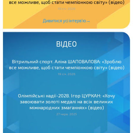
все можливе, щоб стати чемпіонкою світу» (відео)
19 січ. 2026
Дивитися усі інтерв'ю→
ВІДЕО
Вітрильний спорт. Аліна ШАПОВАЛОВА: «Зроблю
все можливе, щоб стати чемпіонкою світу» (відео)
19 січ. 2026
Олімпійські надії-2028. Ігор ЦУРКАН: «Хочу
завоювати золоті медалі на всіх великих
міжнародних змаганнях» (відео)
27 черв. 2025