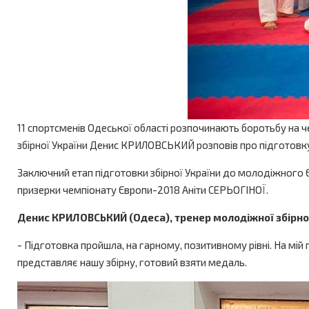
11 спортсменів Одеської області розпочинають боротьбу на че
збірної України Денис КРИЛОВСЬКИЙ розповів про підготовк
Заключний етап підготовки збірної України до молодіжного Єв
призерки чемпіонату Європи-2018 Аніти СЕРЬОГІНОЇ.
Денис КРИЛОВСЬКИЙ (Одеса), тренер молодіжної збірної
- Підготовка пройшла, на гарному, позитивному рівні. На мій
представляє нашу збірну, готовий взяти медаль.