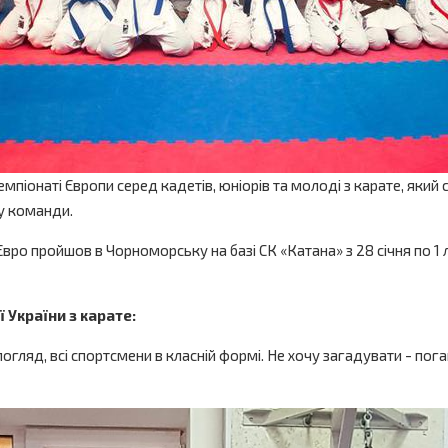
мпіонаті Європи серед кадетів, юніорів та молоді з карате, який
у команди.
ро пройшов в Чорноморську на базі СК «Катана» з 28 січня по 1 л
 України з карате:
 погляд, всі спортсмени в класній формі. Не хочу загадувати - по