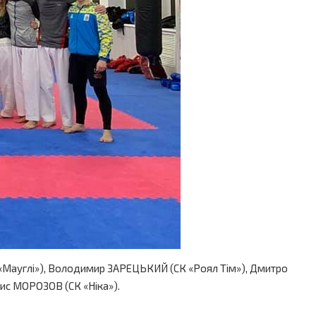
«Мауглі»), Володимир ЗАРЕЦЬКИЙ (СК «Роял Тім»), Дмитро
нис МОРОЗОВ (СК «Ніка»).