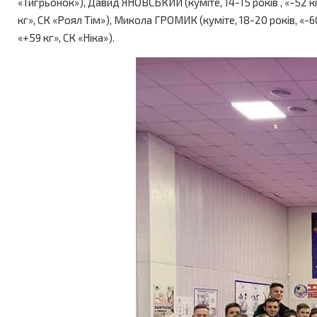
«Тигрьонок»), Давид ЯНОВСЬКИЙ (куміте, 14-15 років , «-52 кг
кг», СК «Роял Тім»), Микола ГРОМИК (куміте, 18-20 років, «-60
«+59 кг», СК «Ніка»).