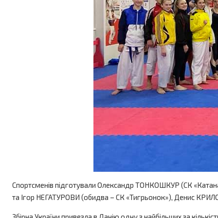
Спортсменів підготували Олександр ТОНКОШКУР (СК «Катана
та Ігор НЕГАТУРОВИ (обидва – СК «Тигрьонок»), Денис КРИЛО
Збірна України привезла в Данію одну з найбільших за кількі