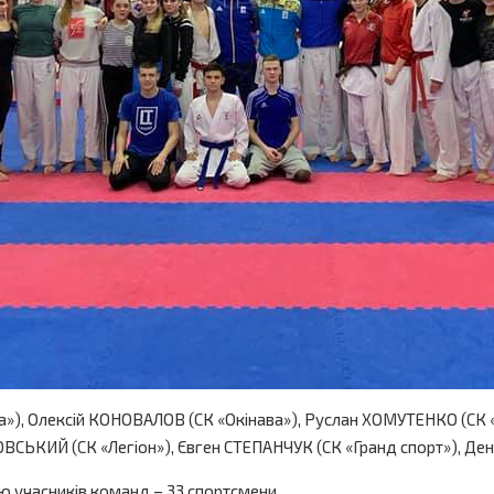
»), Олексій КОНОВАЛОВ (СК «Окінава»), Руслан ХОМУТЕНКО (СК 
ВСЬКИЙ (СК «Легіон»), Євген СТЕПАНЧУК (СК «Гранд спорт»), Де
стю учасників команд – 33 спортсмени.