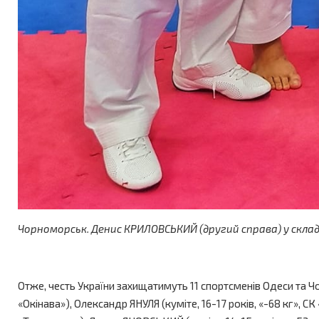
Чорноморськ. Денис КРИЛОВСЬКИЙ (другий справа) у складі 
Отже, честь України захищатимуть 11 спортсменів Одеси та Ч
«Окінава»), Олександр ЯНУЛЯ (куміте, 16-17 років, «-68 кг», СК