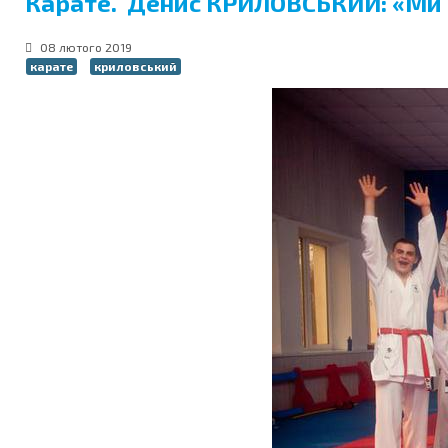
Карате. Денис КРИЛОВСЬКИЙ: «Ми н
08 лютого 2019
карате
криловський