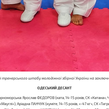
тренерського штабу молодіжної збірної України на заключному
ОДЕСЬКИЙ ДЕСАНТ
орноморська: Ярослав ФЕДОРОВ (ката, 14-15 років, СК «Катана», 
 «Мауглі»), Аріадна ПАНЧУК (куміте, 14-15 років, «-47 кг», СК «Тиг