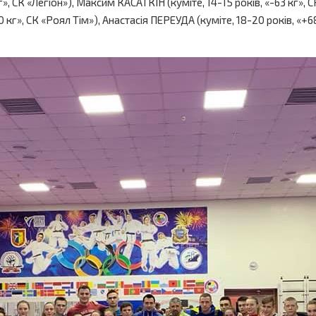
», СК «Легіон»), Максим КАСАТКІН (куміте, 14-15 років, «-63 кг», 
 кг», СК «Роял Тім»), Анастасія ПЕРЕУДА (куміте, 18-20 років, «+68