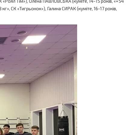
СК «Роял Тім»), Олена ПАВЛОВСЬКА (куміте, 14-15 років, «+54
 кг», СК «Тигрьонок»), Галина СИРАК (куміте, 16-17 років,