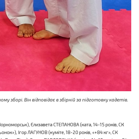
 зборі. Він відповідає в збірній за підготовку кадетів.
Чорноморськ), Єлизавета СТЕПАНОВА (ката, 14-15 років, СК
рьонок»), Ігор ЛАГУНОВ (куміте, 18-20 років, «+84 кг», СК