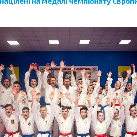
ацілені на медалі чемпіонату Європ