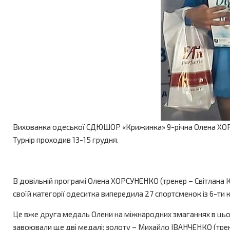
Вихованка одеської СДЮШОР «Крижинка» 9-річна Олена ХОРСУН
Турнір проходив 13-15 грудня.
В довільній програмі Олена ХОРСУНЕНКО (тренер – Світлана КА
своїй категорії одеситка випередила 27 спортсменок із 6-ти к
Це вже друга медаль Олени на міжнародних змаганнях в цьому
завоювали ще дві медалі: золоту – Михайло ІВАНЧЕНКО (тре