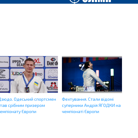
Дзюдо. Одеський спортсмен
Фехтування. Cтали відомі
став срібним призером
суперники Андрія ЯГОДКИ на
чемпіонату Європи
чемпіонаті Європи