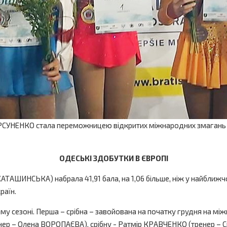
ЕНКО стала переможницею відкритих міжнародних змагань «61st Gr
ОДЕСЬКІ ЗДОБУТКИ В ЄВРОПІ
ТАШИНСЬКА) набрала 41,91 бала, на 1,06 більше, ніж у найближчої
раїн.
 сезоні. Перша – срібна – завойована на початку грудня на міжн
нер – Олена ВОРОПАЄВА), срібну - Ратмір КРАВЧЕНКО (тренер – С