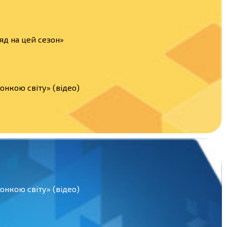
яд на цей сезон»
нкою світу» (відео)
нкою світу» (відео)