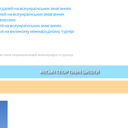
едалей на всеукраїнських змаганнях
лей на всеукраїнських змаганнях
ренесено
ей на всеукраїнських змаганнях
алі на великому міжнародному турнірі
ка стала переможницею міжнародного турніру
МІСЬКІ СПОРТИВНІ ШКОЛИ