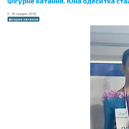
Фігурне катання. Юна одеситка с
16 грудня 2019
фігурне катання