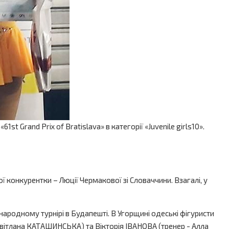
and Prix of Bratislava» в категорії «Juvenile girls10».
 конкурентки – Люції Чермакової зі Словаччини. Взагалі, у
ародному турнірі в Будапешті. В Угорщині одеські фігуристи
вітлана КАТАШИНСЬКА) та Вікторія ІВАНОВА (тренер - Алла