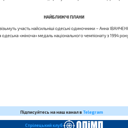
НАЙБЛИЖЧІ ПЛАНИ
у візьмуть участь найсильніші одеські одиночники – Анна ІВАНЧ
а одеська «жіноча» медаль національного чемпіонату з 1994 ро
Підписуйтесь на наш канал в
Telegram
Cтрілецький клуб