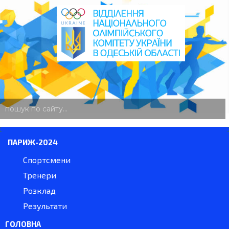
пошук
по
сайту
ПАРИЖ-2024
Спортсмени
Тренери
Розклад
Результати
ГОЛОВНА