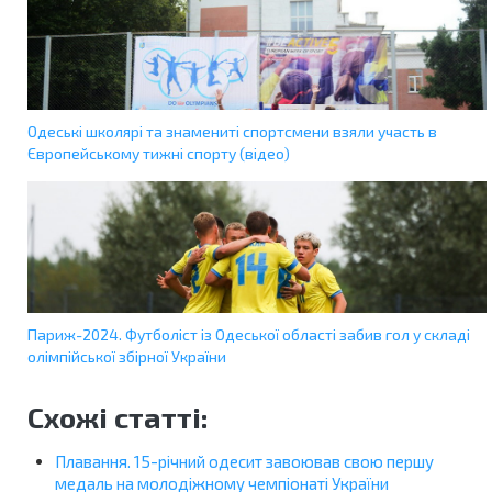
Одеські школярі та знамениті спортсмени взяли участь в
Європейському тижні спорту (відео)
Париж-2024. Футболіст із Одеської області забив гол у складі
олімпійської збірної України
Схожі статті:
Плавання. 15-річний одесит завоював свою першу
медаль на молодіжному чемпіонаті України