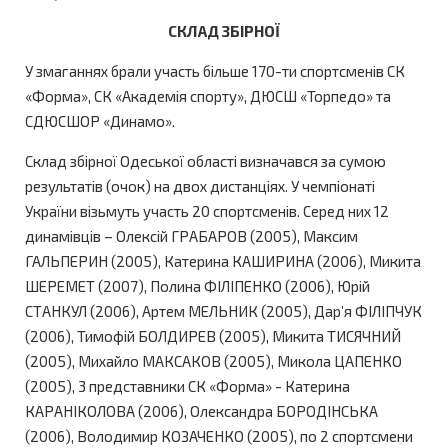
СКЛАД ЗБІРНОЇ
У змаганнях брали участь більше 170-ти спортсменів СК
«Форма», СК «Академія спорту», ДЮСШ «Торпедо» та
СДЮСШОР «Динамо».
Склад збірної Одеської області визначався за сумою
результатів (очок) на двох дистанціях. У чемпіонаті
України візьмуть участь 20 спортсменів. Серед них 12
динамівців – Олексій ГРАБАРОВ (2005), Максим
ГАЛЬПЕРИН (2005), Катерина КАШИРИНА (2006), Микита
ШЕРЕМЕТ (2007), Полина ФІЛІПЕНКО (2006), Юрій
СТАНКУЛ (2006), Артем МЕЛЬНИК (2005), Дар’я ФІЛІПЧУК
(2006), Тимофій БОЛДИРЕВ (2005), Микита ТИСЯЧНИЙ
(2005), Михайло МАКСАКОВ (2005), Микола ЦАПЕНКО
(2005), 3 представники СК «Форма» - Катерина
КАРАНІКОЛОВА (2006), Олександра БОРОДІНСЬКА
(2006), Володимир КОЗАЧЕНКО (2005), по 2 спортсмени