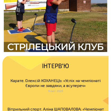
ІНТЕРВ'Ю
Карате. Олексій КОХАНЕЦЬ: «Успіх на чемпіонаті
Європи не завдяки, а всупереч»
11 лют. 2026
Вітрильний спорт. Аліна ШАПОВАЛОВА: «Чемпіонат