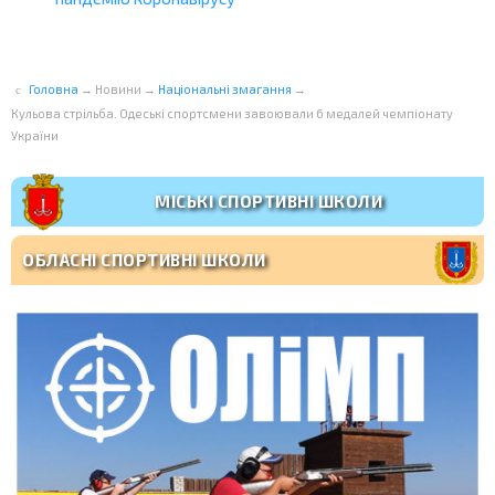
Головна
→
Новини
→
Національні змагання
→
Кульова стрільба. Одеські спортсмени завоювали 6 медалей чемпіонату
України
МІСЬКІ СПОРТИВНІ ШКОЛИ
ОБЛАСНІ СПОРТИВНІ ШКОЛИ