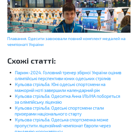
Плавання. Одесити завоювали повний комплект медалей на
чемпіонаті України
Схожі статті:
Париж-2024. Головний тренер збірної України оцінив
олімпійські перспективи юних одеських стрілків
Кульова стрільба. Юні одеські спортсмени на
мажорній ноті завершили календарний рік
Кульова стрільба. Одеситка Анна ІЛЬІНА побореться
за олімпійську ліцензію
Кульова стрільба. Одеські спортсмени стали
призерами національного старту
Кульова стрільба. Одеська спортсменка може
пропустити ліцензійний чемпіонат Європи через
пандемію коронавірусу