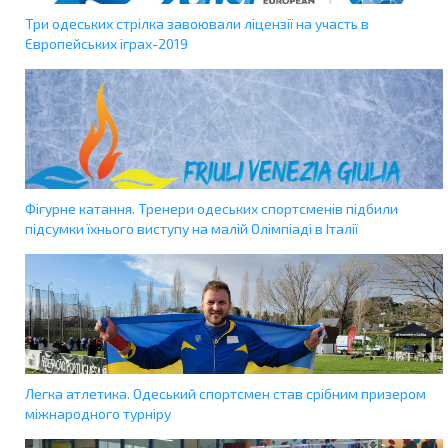
Три одеських стрілка завоювали ліцензії на участь в
Європейських іграх-2019
Фігурне катання. Тренери одеських спортсменів підбили
підсумки їхнього виступу на малій Олімпіаді в Італії
Легка атлетика. Одеський спортсмен став срібним призером
міжнародного турніру