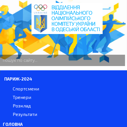
пошук
по
сайту
ПАРИЖ-2024
Спортсмени
Тренери
Розклад
Результати
ГОЛОВНА