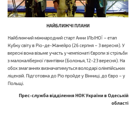
НАЙБЛИЖЧІ ПЛАНИ
Найближчий міжнародний старт Анни ІЛЬІНОЇ – етап
Кубку світу в Ріо-де-Жанейро (26 серпня – 3 вересня). У
вересні вона візьме участь у чемпіонаті Європи зі стрільби
з малокаліберної гвинтівки (Болонья, 12-23 вересня). На
обох змаганнях визначатимуться володарі олімпійських
ліцензій. Підготовка до Ріо пройде у Вінниці, до Євро – у
Польщі.
Прес-служба відділення НОК України в Одеській
області