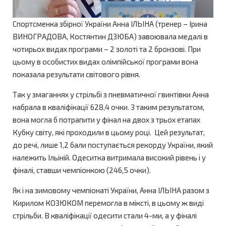
Спортсменка збірної України Анна ІЛЬІНА (тренер – Ірина
ВИНОГРАДОВА, Костянтин ДЗЮБА) завоювала медалі в
чотирьох видах програми – 2 золоті та 2 бронзові. При
цьому в особистих видах олімпійської програми вона
показала результати світового рівня.
Так у змаганнях у стрільбі з пневматичної гвинтівки Анна
набрала в кваліфікації 628,4 очки. З таким результатом,
вона могла б потрапити у фінал на двох з трьох етапах
Кубку світу, які проходили в цьому році. Цей результат,
до речі, лише 1,2 бали поступається рекорду України, який
належить Ільіній. Одеситка витримала високий рівень і у
фіналі, ставши чемпіонкою (246,5 очки).
Як і на зимовому чемпіонаті України, Анна ІЛЬІНА разом з
Кирилом КОЗЮКОМ перемогла в міксті, в цьому ж виді
стрільби. В кваліфікації одесити стали 4-ми, а у фіналі