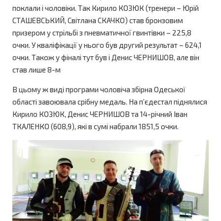
поклали і чоловіки. Так Кирило КОЗЮК (тренери – Юрій
СТАШЕВСЬКИЙ, Світлана СКАЧКО) став бронзовим
призером у стрільбі з пневматичної гвинтівки – 225,8
очки. У кваліфікації у нього був другий результат – 624,1
очки. Також у фіналі тут був і Денис ЧЕРНИШОВ, але він
став лише 8-м
В цьому ж виді програми чоловіча збірна Одеської
області завоювала срібну медаль. На п’єдестал піднялися
Кирило КОЗЮК, Денис ЧЕРНИШОВ та 14-річний Іван
ТКАЛЕНКО (608,9), які в сумі набрали 1851,5 очки.