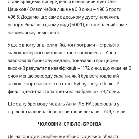
стали кращими, випередивши вінницький дует Олег
Царьков/ Олеся Чайка лише на 0,3 очки – 496,6 проти
496,3. Додамо, що саме одеському дуету належить
рекорд України в цьому виді (500,1), встановлений саме
на зимовому чемпіонаті.
У ще одному виді олімпійської програми – стрільбі з
малокаліберної гвинтівки з трьох положень – Анна
завоювала бронзову медаль, показавши при цьому
високий результат в кваліфікації – 1172 очки, що лише на 5
очок менше рекорду України, якій був встановлений
нашою спортсменкою на етапі Кубку світу в Пекіні. У
фіналі одеситка стала третьою, набравши 439,7 очки.
Ще одну бронзову медаль Анна ІЛЬІНА завоювала у
стрільбі з малокаліберної гвинтівки лежачи – 619,3 очки.
ЧОЛОВІКИ: СРІБЛО+БРОНЗА
Дві нагороди в скарбничку збірної Одеської області