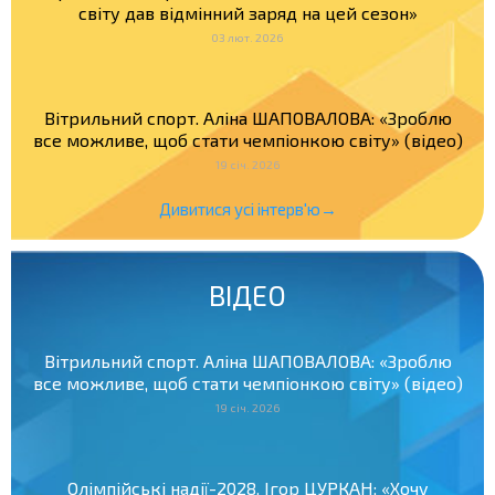
світу дав відмінний заряд на цей сезон»
03 лют. 2026
Вітрильний спорт. Аліна ШАПОВАЛОВА: «Зроблю
все можливе, щоб стати чемпіонкою світу» (відео)
19 січ. 2026
Дивитися усі інтерв'ю→
ВІДЕО
Вітрильний спорт. Аліна ШАПОВАЛОВА: «Зроблю
все можливе, щоб стати чемпіонкою світу» (відео)
19 січ. 2026
Олімпійські надії-2028. Ігор ЦУРКАН: «Хочу