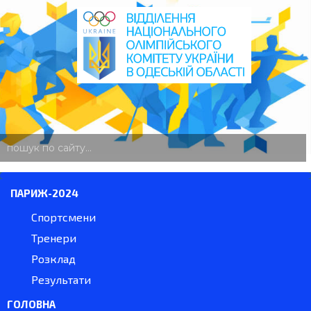
пошук
по
сайту
ПАРИЖ-2024
Спортсмени
Тренери
Розклад
Результати
ГОЛОВНА