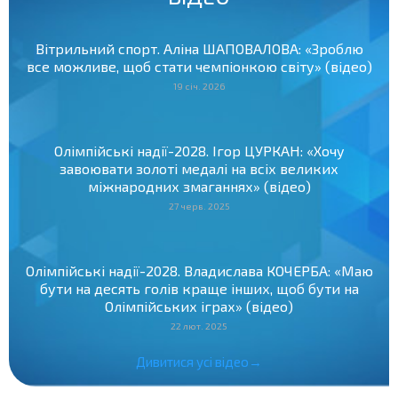
Вітрильний спорт. Аліна ШАПОВАЛОВА: «Зроблю
все можливе, щоб стати чемпіонкою світу» (відео)
19 січ. 2026
Олімпійські надії-2028. Ігор ЦУРКАН: «Хочу
завоювати золоті медалі на всіх великих
міжнародних змаганнях» (відео)
27 черв. 2025
Олімпійські надії-2028. Владислава КОЧЕРБА: «Маю
бути на десять голів краще інших, щоб бути на
Олімпійських іграх» (відео)
22 лют. 2025
Дивитися усі відео→