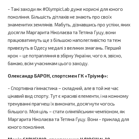
- Такі заходи як #OlympicLab дуже корисні для юного
покоління. Більшість дітлахів не знають про своїх
знаменитих земляків. Мабуть, дізнавшись про успіхи, яких
досягли Маргарита Ніколаєва та Тетяна Гуцу, вони
працюватимуть ще з більшою наполегливістю та теж
привезуть в Одесу медалі з великих змагань. Перший
крок – це потрапляння в збірну України, чого я, звісно,
бажаю, всім учасникам цього заходу.
Олександр БАРОН, спортсмен ГК «Тріумф»:
- Спортивна гімнастика – складний, але в той же час
цікавий вид спорту. Тут є красиві елементи, і на кожному
тренуванні прагнеш їх виконати, досягнути чогось
більшого. Моя ціль – стати олімпійським чемпіоном, як
Маргарита Ніколаєва та Тетяна Гуцу. Вони - приклад для
юного покоління.