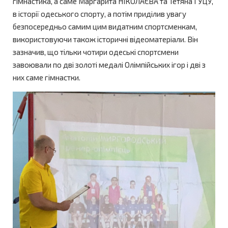
гімнастика, а саме Маргарита НІКОЛАЄВА та Тетяна ГУЦУ,
в історії одеського спорту, а потім приділив увагу
безпосередньо самим цим видатним спортсменкам,
використовуючи також історичні відеоматеріали. Він
зазначив, що тільки чотири одеські спортсмени
завоювали по дві золоті медалі Олімпійських ігор і дві з
них саме гімнастки.