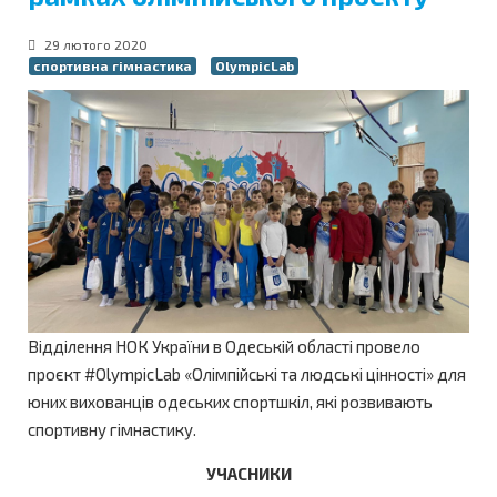
29 лютого 2020
спортивна гімнастика
OlympicLab
Відділення НОК України в Одеській області провело
проєкт #OlympicLab «Олімпійські та людські цінності» для
юних вихованців одеських спортшкіл, які розвивають
спортивну гімнастику.
УЧАСНИКИ