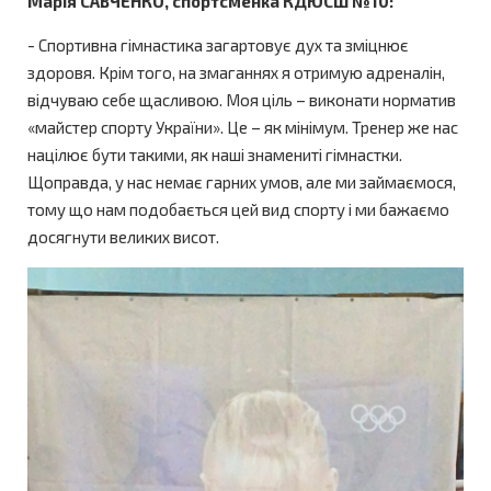
Марія САВЧЕНКО, спортсменка КДЮСШ №10:
- Спортивна гімнастика загартовує дух та зміцнює
здоровя. Крім того, на змаганнях я отримую адреналін,
відчуваю себе щасливою. Моя ціль – виконати норматив
«майстер спорту України». Це – як мінімум. Тренер же нас
націлює бути такими, як наші знамениті гімнастки.
Щоправда, у нас немає гарних умов, але ми займаємося,
тому що нам подобається цей вид спорту і ми бажаємо
досягнути великих висот.