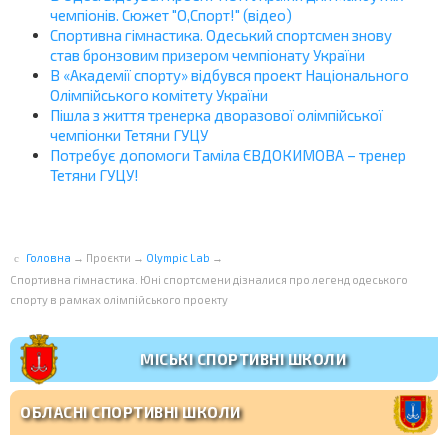
чемпіонів. Сюжет "О,Спорт!" (відео)
Спортивна гімнастика. Одеський спортсмен знову
став бронзовим призером чемпіонату України
В «Академії спорту» відбувся проект Національного
Олімпійського комітету України
Пішла з життя тренерка дворазової олімпійської
чемпіонки Тетяни ГУЦУ
Потребує допомоги Таміла ЄВДОКИМОВА – тренер
Тетяни ГУЦУ!
Головна
→
Проєкти
→
Olympic Lab
→
Спортивна гімнастика. Юні спортсмени дізналися про легенд одеського
спорту в рамках олімпійського проекту
МІСЬКІ СПОРТИВНІ ШКОЛИ
ОБЛАСНІ СПОРТИВНІ ШКОЛИ