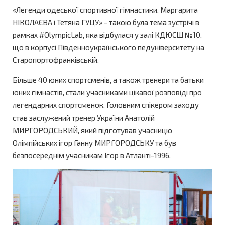
«Легенди одеської спортивної гімнастики. Маргарита
НІКОЛАЄВА і Тетяна ГУЦУ» - такою була тема зустрічі в
рамках #OlympicLab, яка відбулася у залі КДЮСШ №10,
що в корпусі Південноукраїнського педуніверситету на
Старопортофранківській.
Більше 40 юних спортсменів, а також тренери та батьки
юних гімнастів, стали учасниками цікавої розповіді про
легендарних спортсменок. Головним спікером заходу
став заслужений тренер України Анатолій
МИРГОРОДСЬКИЙ, який підготував учасницю
Олімпійських ігор Ганну МИРГОРОДСЬКУ та був
безпосереднім учасникам Ігор в Атланті-1996.