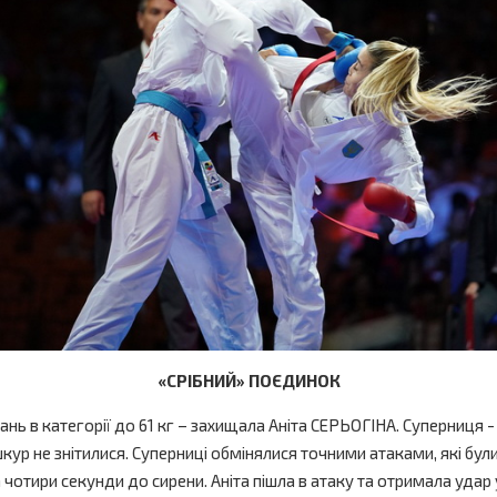
«СРІБНИЙ» ПОЄДИНОК
гань в категорії до 61 кг – захищала Аніта СЕРЬОГІНА. Суперниця
кур не знітилися. Суперниці обмінялися точними атаками, які бу
отири секунди до сирени. Аніта пішла в атаку та отримала удар