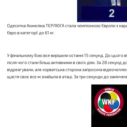
Одеситка Анжеліка ТЕРЛЮГА стала чемпіонкою Європи з карат
Євро в категорії до 61 кг.
У фінальному бою все вирішили останні 15 секунд. До цього 
після чого стали більш активними в своїх діях. За 28 секунд
відреагували, але хорватська сторона запросила відеочелленд
щастя своє все ж знайшла в атаці. За три секунди до закінч