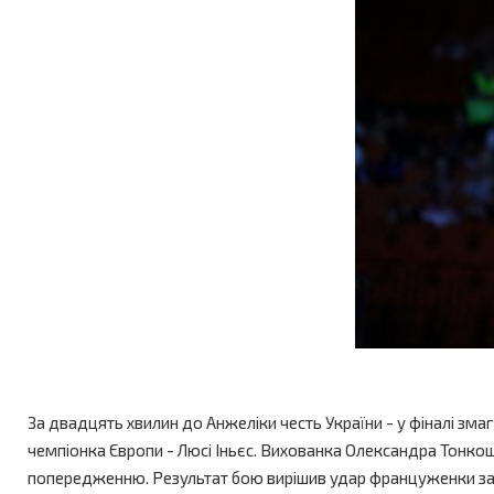
За двадцять хвилин до Анжеліки честь України - у фіналі зма
чемпіонка Європи - Люсі Іньєс. Вихованка Олександра Тонкош
попередженню. Результат бою вирішив удар француженки за ч