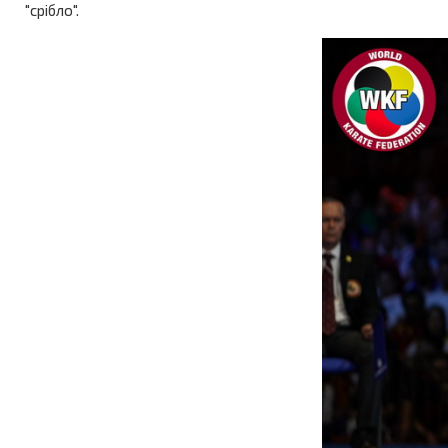
"срібло".