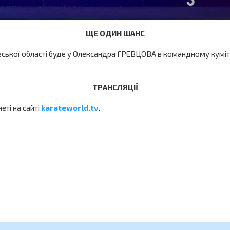
ЩЕ ОДИН ШАНС
кої області буде у Олександра ГРЕВЦОВА в командному куміте, д
ТРАНСЛЯЦІЇ
еті на сайті
karateworld.tv
.