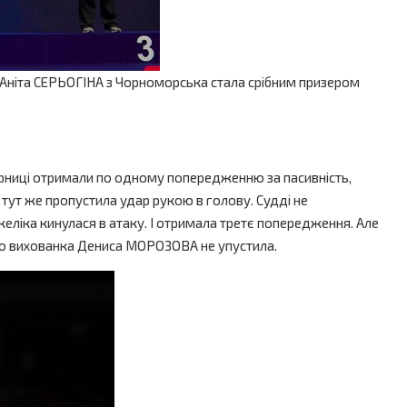
. Аніта СЕРЬОГІНА з Чорноморська стала срібним призером
перниці отримали по одному попередженню за пасивність,
 тут же пропустила удар рукою в голову. Судді не
желіка кинулася в атаку. І отримала третє попередження. Але
вого вихованка Дениса МОРОЗОВА не упустила.