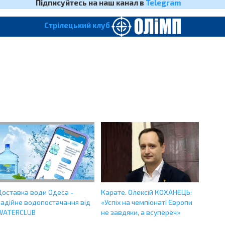
Підписуйтесь на наш канал в
Telegram
Cтрілецький клуб
Доставка води Одеса -
Карате. Олексій КОХАНЕЦЬ:
надійне водопостачання від
«Успіх на чемпіонаті Європи
WATERCLUB
не завдяки, а всупереч»