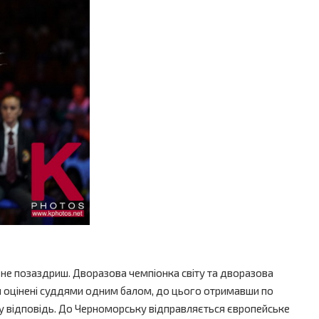
 - не позаздриш. Дворазова чемпіонка світу та дворазова
ли оцінені суддями одним балом, до цього отримавши по
 у відповідь. До Черноморську відправляється європейське