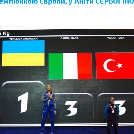
мпіонкою Європи, у Аніти СЕРЬОГІНОЇ