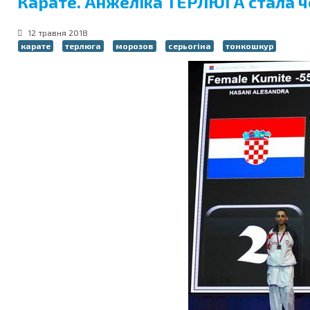
Карате. Анжеліка ТЕРЛЮГА стала че
12 травня 2018
карате
терлюга
морозов
серьогіна
тонкошкур