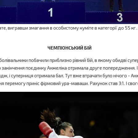
е, вигравши змагання в особистому куміте в категорії до 55 кг
ЧЕМПІОНСЬКИЙ БІЙ
вболівальники побачили приблизно рівний бій, в якому обидві су
 до закінчення поєдинку Анжеліка отримала друге попередження. І
ж, і суперниця отримала бал. Тут вже втрачати було нічого - Ан
ення перемогу приніс фірмовий ура-маваши. Рахунок став 3:1. І с