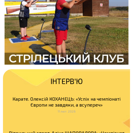
ІНТЕРВ'Ю
Карате. Олексій КОХАНЕЦЬ: «Успіх на чемпіонаті
Європи не завдяки, а всупереч»
11 лют. 2026
Вітрильний спорт. Аліна ШАПОВАЛОВА: «Чемпіонат