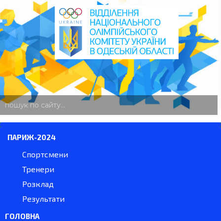
пошук
по
сайту
ПАРИЖ-2024
Спортсмени
Тренери
Розклад
Результати
ГОЛОВНА