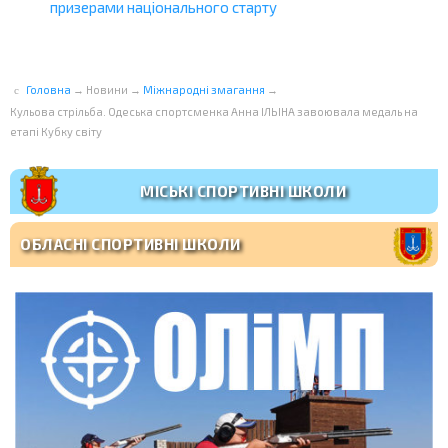
призерами національного старту
Головна
→
Новини
→
Міжнародні змагання
→
Кульова стрільба. Одеська спортсменка Анна ІЛЬІНА завоювала медаль на
етапі Кубку світу
МІСЬКІ СПОРТИВНІ ШКОЛИ
ОБЛАСНІ СПОРТИВНІ ШКОЛИ