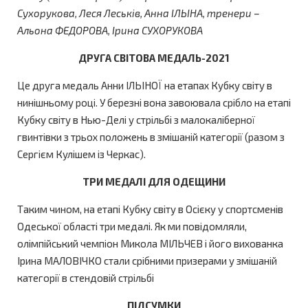
Сухорукова, Леся Леськів, Анна ІЛЬІНА, тренери –
Альона ФЕДОРОВА, Ірина СУХОРУКОВА
ДРУГА СВІТОВА МЕДАЛЬ-2021
Це друга медаль Анни ІЛЬІНОЇ на етапах Кубку світу в
нинішньому році. У березні вона завоювала срібло на етапі
Кубку світу в Нью-Делі у стрільбі з малокаліберної
гвинтівки з трьох положень в змішаній категорії (разом з
Сергієм Кулішем із Черкас).
ТРИ МЕДАЛІ ДЛЯ ОДЕЩИНИ
Таким чином, на етапі Кубку світу в Осієку у спортсменів
Одеської області три медалі. Як ми повідомляли,
олімпійський чемпіон Микола МІЛЬЧЕВ і його вихованка
Ірина МАЛОВІЧКО стали срібними призерами у змішаній
категорії в стендовій стрільбі
ПІДСУМКИ