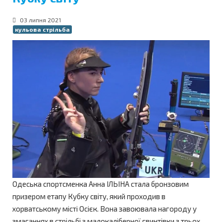
03 липня 2021
кульова стрільба
Одеська спортсменка Анна ІЛЬІНА стала бронзовим
призером етапу Кубку світу, який проходив в
хорватському місті Осієк. Вона завоювала нагороду у
змаганнях в стрільбі з малокаліберної гвинтівки з трьох