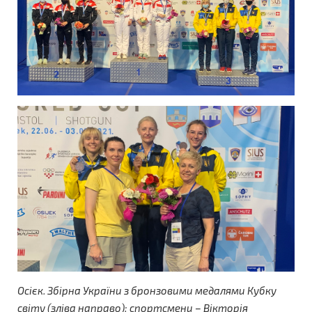
Осієк. Збірна України з бронзовими медалями Кубку
світу (зліва направо): спортсмени – Вікторія