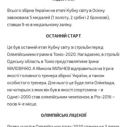
Всього збірна України на етапі Кубку світу в Осієку
завоювала 5 медалей (1 золоту, 2 срібні і 2 бронзові),
ставши 9-ю в медальному заліку.
ОСТАННІЙ СТАРТ
Це був останній етап Кубку світу зі стрільби перед
Олімпійськими іграми в Токіо-2020. Нагадаємо, в стрільбі
Одеську область в Токіо представлятиме Ірина
МАЛОВІЧКО. А Микола МІЛЬЧЕВ відправиться на Ігри в
якості головного тренера збірної України, а також
особистого тренера. Для нього це буде пята Олімпіада,
на чотирьох з яких він був в якості спортсмена – в
Сіднеї-2000 став олімпійським чемпіоном, в Ріо-2016 –
посів 4-е місце.
ОЛІМПІЙСЬКІ ЛІЦЕНЗІЇ
Право участі в Олімпійських іграх-2020 станом на 3 липня