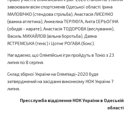
завоювали вісім спортсменів Одеської області: Ірина
МАЛОВІЧКО (стендова стрільба), Анастасія ЛИСЕНКО
(важка атлетика), Анжеліка ТЕРЛЮГА, Аніта СЕРЬОГІНА
(обидві - карате), Анастасія ТОДОРОВА (веслування),
Василь МИХАЙЛОВ (вільна боротьба), Даяна
ЯСТРЕМСЬКА (теніс) і Цотне РОГАВА (бокс).
Нагадаємо, що Олімпійські ігри пройдуть в Токіо з 23
липня по 8 серпня.
Склад збірної України на Олімпіаді-2020 буде
затверджений на засіданні виконкому НОК України 7
липня.
Пресслужба відділення НОК України в Одеській
області