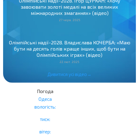
Олімпійські надії-2028. Ігор ЦУРКАН: «Хочу
завоювати золоті медалі на всіх великих
міжнародних змаганнях» (відео)
27 черв. 2025
Олімпійські надії-2028. Владислава КОЧЕРБА: «Маю
бути на десять голів краще інших, щоб бути на
Олімпійських іграх» (відео)
22 лют. 2025
Дивитися усі відео→
Погода
Одеса
вологість:
тиск:
вітер: