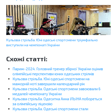
Кульова стрільба. Юні одеські спортсмени тріумфально
виступили на чемпіонаті України
Схожі статті:
Париж-2024. Головний тренер збірної України оцінив
олімпійські перспективи юних одеських стрілків
Кульова стрільба. Юні одеські спортсмени на
мажорній ноті завершили календарний рік
Кульова стрільба. Одеські спортсмени завоювали 6
медалей чемпіонату України
Кульова стрільба. Одеситка Анна ІЛЬІНА побореться
за олімпійську ліцензію
Кульова стрільба. Одеські спортсмени стали