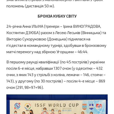
положень (дистанція 50 м).
БРОНЗА КУБКУ СВІТУ
24-річна Анна ІЛЬІНА (тренери – Ірина ВИНОГРАДОВА,
Костянтин ДЗЮБА) разом з Лесею Леськів (Вінницька) та
Вікторію Сухоруковою (Донецька) піднялася на
п’єдестал в командному турнірі, здобувши в бронзовому
матчі перемогу над збірною Угорщини – 46:44.
В першому раунді кваліфікації (по 45 пострілів) українки
посіли 6-е місце, набравши 1307 очок (у одеситки – 432
очки, з яких 143 у стрільбі з коліна, лежачи – 146, стоячи –
143), у другому (по 30 пострілів) – посіли 4-е місце – 869
очок (291, 98+97+96).