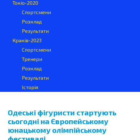
Токіо-2020
Спортсмени
Розклад
Результати
Краків-2023
Спортсмени
Тренери
Розклад
Результати
Історія
Одеські фігуристи стартують
сьогодні на Європейському
юнацькому олімпійському
фестивалі