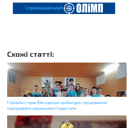
Cтрілецький клуб
Схожі статті:
Стрільба з лука. Юні одеські «робінгуди» продовжили
підкорювати національні п’єдестали