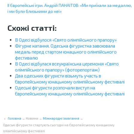
ІІ Європейські ігри. Андрій ПАНАІТОВ: «Ми приїхали за медаллю,
і ми були близькими до неї»
Схожі статті:
В Одесі відбулося «Свято олімпійського прапору»
Фігурне катання. Одеська фігуристка завоювала
медаль перед стартом юнацького олімпійського
фестивалю
В Одесі відбулася всеукраїнська церемонія «Свято
олімпійського прапору» (фоторепортаж)
Два одеських фігуристи візьмуть участь в
Європейському юнацькому олімпійському фестивалі
Одеські фігуристи розпочали виступ на
Європейському юнацькому олімпійському фестивалі
Головна
→
Новини
→
Міжнародні змагання
→
Одеські фігуристи стартують сьогодні на Європейському юнацькому
олімпійському фестивалі