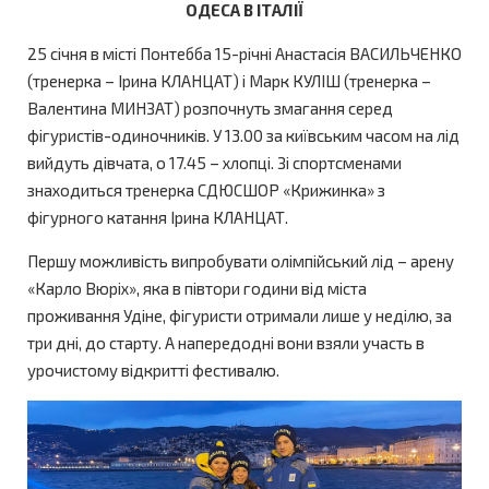
ОДЕСА В ІТАЛІЇ
25 січня в місті Понтебба 15-річні Анастасія ВАСИЛЬЧЕНКО
(тренерка – Ірина КЛАНЦАТ) і Марк КУЛІШ (тренерка –
Валентина МИНЗАТ) розпочнуть змагання серед
фігуристів-одиночників. У 13.00 за київським часом на лід
вийдуть дівчата, о 17.45 – хлопці. Зі спортсменами
знаходиться тренерка СДЮСШОР «Крижинка» з
фігурного катання Ірина КЛАНЦАТ.
Першу можливість випробувати олімпійський лід – арену
«Карло Вюріх», яка в півтори години від міста
проживання Удіне, фігуристи отримали лише у неділю, за
три дні, до старту. А напередодні вони взяли участь в
урочистому відкритті фестивалю.