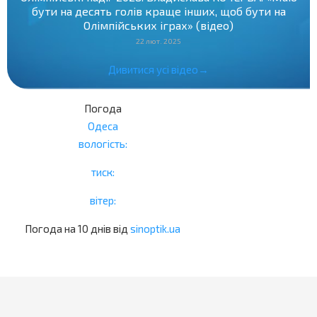
бути на десять голів краще інших, щоб бути на
Олімпійських іграх» (відео)
22 лют. 2025
Дивитися усі відео→
Погода
Одеса
вологість:
тиск:
вітер:
Погода на 10 днів від
sinoptik.ua