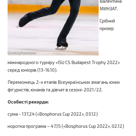
Валентина
МИНЗАТ.
Срібний
призер
міжнародного турніру «ISU CS Budapest Trophy 2022»
серед юніорів (13-16.10).
Переможець 2-х етапів Всеукраїнських змагань юних
фігуристів, юнаків та дівчат в сезоні-2021/22.
Особисті рекорди:
сума - 137,24 («Bosphorus Cup 2022», 03.12)
коротка програма – 47,15 («Bosphorus Cup 2022», 02.12)