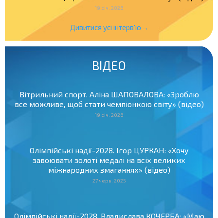
19 січ. 2026
Дивитися усі інтерв'ю→
ВІДЕО
Вітрильний спорт. Аліна ШАПОВАЛОВА: «Зроблю
все можливе, щоб стати чемпіонкою світу» (відео)
19 січ. 2026
Олімпійські надії-2028. Ігор ЦУРКАН: «Хочу
завоювати золоті медалі на всіх великих
міжнародних змаганнях» (відео)
27 черв. 2025
Олімпійські надії-2028. Владислава КОЧЕРБА: «Маю