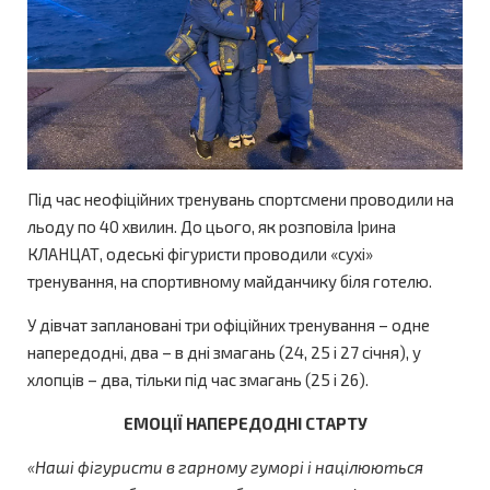
Під час неофіційних тренувань спортсмени проводили на
льоду по 40 хвилин. До цього, як розповіла Ірина
КЛАНЦАТ, одеські фігуристи проводили «сухі»
тренування, на спортивному майданчику біля готелю.
У дівчат заплановані три офіційних тренування – одне
напередодні, два – в дні змагань (24, 25 і 27 січня), у
хлопців – два, тільки під час змагань (25 і 26).
ЕМОЦІЇ НАПЕРЕДОДНІ СТАРТУ
«Наші фігуристи в гарному гуморі і націлюються