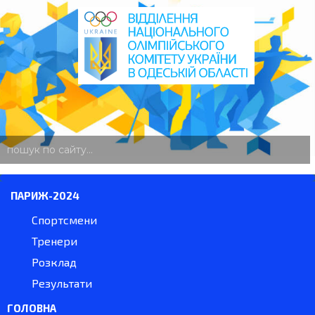
пошук
по
сайту
ПАРИЖ-2024
Спортсмени
Тренери
Розклад
Результати
ГОЛОВНА