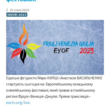
25 січня 2023
ЄЮОФ-2023
Одеські фігуристи Марк КУЛІШ і Анастасія ВАСИЛЬЧЕНКО
стартують сьогодні на Європейському юнацькому
олімпійському фестивалі, який триває в італійському
регіоні Фріулі-Венеція-Джулія. Пряма трансляція -
eoctv.org/live
.