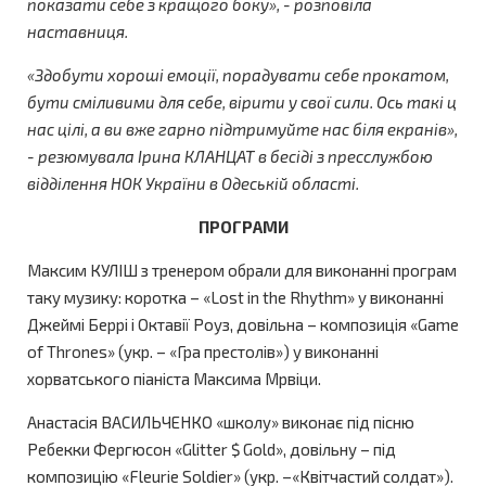
показати себе з кращого боку», - розповіла
наставниця.
«Здобути хороші емоції, порадувати себе прокатом,
бути сміливими для себе, вірити у свої сили. Ось такі ц
нас цілі, а ви вже гарно підтримуйте нас біля екранів»,
- резюмувала Ірина КЛАНЦАТ в бесіді з пресслужбою
відділення НОК України в Одеській області.
ПРОГРАМИ
Максим КУЛІШ з тренером обрали для виконанні програм
таку музику: коротка – «Lost in the Rhythm» у виконанні
Джеймі Беррі і Октавії Роуз, довільна – композиція «Game
of Thrones» (укр. – «Гра престолів») у виконанні
хорватського піаніста Максима Мрвіци.
Анастасія ВАСИЛЬЧЕНКО «школу» виконає під пісню
Ребекки Фергюсон «Glitter $ Gold», довільну – під
композицію «Fleurie Soldier» (укр. –«Квітчастий солдат»).