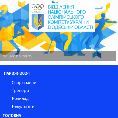
пошук
по
сайту
ПАРИЖ-2024
Спортсмени
Тренери
Розклад
Результати
ГОЛОВНА