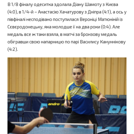
В 1/8 фіналу одеситка здолала Діану Шамоту з Києва
(4:0), в 1/4-й – Анастасію Хачатурову з Дніпра (4:1), а ось у
півфіналі несподівано поступилася Вероніці Матюніній із
Сєвєродонецьку, яка молодше ії на два роки (0:4). Але
медаль все ж таки взяла, в матчі за бронзову медаль
обігравши свою напарницю по парі Василису Кануннікову
(4:2).