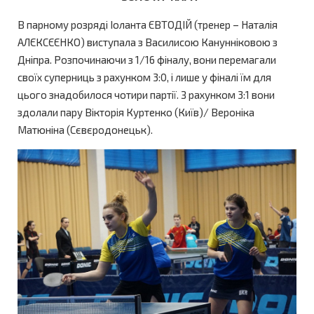
В парному розряді Іоланта ЄВТОДІЙ (тренер – Наталія
АЛЄКСЄЄНКО) виступала з Василисою Канунніковою з
Дніпра. Розпочинаючи з 1/16 фіналу, вони перемагали
своїх суперниць з рахунком 3:0, і лише у фіналі їм для
цього знадобилося чотири партії. З рахунком 3:1 вони
здолали пару Вікторія Куртенко (Київ)/ Вероніка
Матюніна (Сєвєродонецьк).