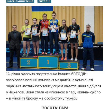
настільний теніс
євтодій
14-річна одеська спортсменка Іоланта ЄВТОДІЙ
завоювала повний комплект медалей на чемпіонаті
України з настільного тенісу серед кадетів, який відбувся
у Чернігові. Вона стала чемпіонкою в парі, «взяла» срібло
– в міксті та бронзу – в особистому турнірі.
"ЗОЛОТА" ПАРА