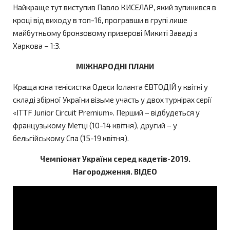
Найкраще тут виступив Павло КИСЕЛАР, який зупинився в
кроці від виходу в топ-16, програвши в групі лише
майбутньому бронзовому призерові Микиті Заваді з
Харкова – 1:3.
МІЖНАРОДНІ ПЛАНИ
Краща юна тенісистка Одеси Іоланта ЄВТОДІЙ у квітні у
cкладі збірної України візьме участь у двох турнірах серії
«ITTF Junior Circuit Premium». Перший – відбудеться у
французькому Метці (10-14 квітня), другий – у
бельгійському Спа (15-19 квітня).
Чемпіонат України серед кадетів-2019.
Нагородження. ВІДЕО