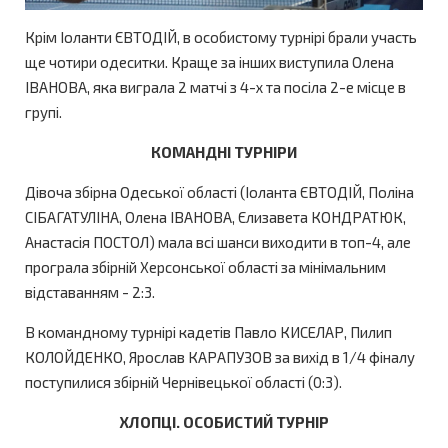
Крім Іоланти ЄВТОДІЙ, в особистому турнірі брали участь
ще чотири одеситки. Краще за інших виступила Олена
ІВАНОВА, яка виграла 2 матчі з 4-х та посіла 2-е місце в
групі.
КОМАНДНІ ТУРНІРИ
Дівоча збірна Одеської області (Іоланта ЄВТОДІЙ, Поліна
СІБАГАТУЛІНА, Олена ІВАНОВА, Єлизавета КОНДРАТЮК,
Анастасія ПОСТОЛ) мала всі шанси виходити в топ-4, але
програла збірній Херсонської області за мінімальним
відставанням - 2:3.
В командному турнірі кадетів Павло КИСЕЛАР, Пилип
КОЛОЙДЕНКО, Ярослав КАРАПУЗОВ за вихід в 1/4 фіналу
поступилися збірній Чернівецької області (0:3).
ХЛОПЦІ. ОСОБИСТИЙ ТУРНІР