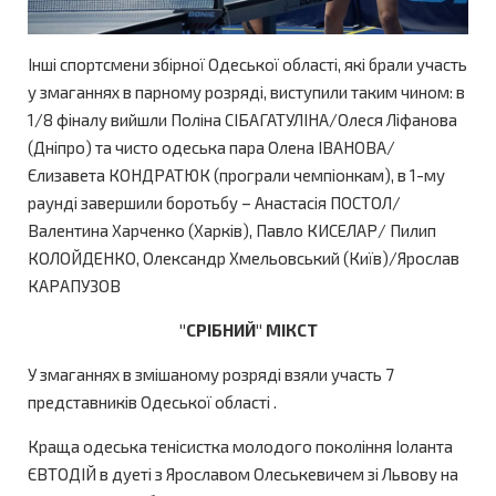
Інші спортсмени збірної Одеської області, які брали участь
у змаганнях в парному розряді, виступили таким чином: в
1/8 фіналу вийшли Поліна СІБАГАТУЛІНА/Олеся Ліфанова
(Дніпро) та чисто одеська пара Олена ІВАНОВА/
Єлизавета КОНДРАТЮК (програли чемпіонкам), в 1-му
раунді завершили боротьбу – Анастасія ПОСТОЛ/
Валентина Харченко (Харків), Павло КИСЕЛАР/ Пилип
КОЛОЙДЕНКО, Олександр Хмельовський (Київ)/Ярослав
КАРАПУЗОВ
"СРІБНИЙ" МІКСТ
У змаганнях в змішаному розряді взяли участь 7
представників Одеської області .
Краща одеська тенісистка молодого покоління Іоланта
ЄВТОДІЙ в дуеті з Ярославом Олеськевичем зі Львову на