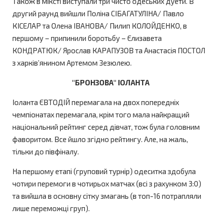
Також в міксті виступали три чисто одеських дуети. В
другий раунд вийшли Поліна СІБАГАТУЛІНА/ Павло
КІСЕЛАР та Олена ІВАНОВА/ Пилип КОЛОЙДЕНКО, в
першому – припинили боротьбу – Єлизавета
КОНДРАТЮК/ Ярослав КАРАПУЗОВ та Анастасія ПОСТОЛ
з харків’янином Артемом Зезюлею.
"БРОНЗОВА" ІОЛАНТА
Іоланта ЄВТОДІЙ перемагала на двох попередніх
чемпіонатах перемагала, крім того мала найкращий
національний рейтинг серед дівчат, тож була головним
фаворитом. Все йшло згідно рейтингу. Але, на жаль,
тільки до півфіналу.
На першому етапі (груповий турнір) одеситка здобула
чотири перемоги в чотирьох матчах (всі з рахунком 3:0)
та вийшла в основну сітку змагань (в топ-16 потрапляли
лише переможці груп).