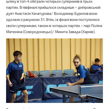
шляху в топ-4 обіграли чотирьох суперників в трьох
партіях. В півфіналі прийшлося складніше – дніпровський
дует Анастасія Хачатурова/ Володимир Бурилов вони
здолали з рахунком 3:1. Втім, і в фіналі вони поступилися
своїм суперникам, також в чотирьох партіях – парі Поліна
Матюніна (Сєвєродонецьк)/ Микита Завада (Харків).