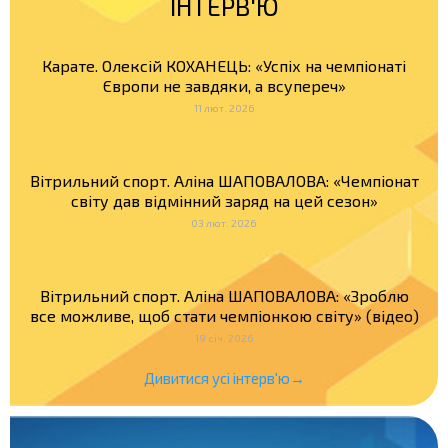
ІНТЕРВ'Ю
Карате. Олексій КОХАНЕЦЬ: «Успіх на чемпіонаті
Європи не завдяки, а всупереч»
11 лют. 2026
Вітрильний спорт. Аліна ШАПОВАЛОВА: «Чемпіонат
світу дав відмінний заряд на цей сезон»
03 лют. 2026
Вітрильний спорт. Аліна ШАПОВАЛОВА: «Зроблю
все можливе, щоб стати чемпіонкою світу» (відео)
19 січ. 2026
Дивитися усі інтерв'ю→