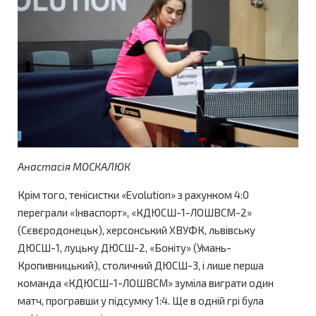
Анастасія МОСКАЛЮК
Крім того, тенісистки «Evolution» з рахунком 4:0
переграли «Інваспорт», «КДЮСШ-1-ЛОШВСМ-2»
(Сєвєродонецьк), херсонський ХВУФК, львівську
ДЮСШ-1, луцьку ДЮСШ-2, «Боніту» (Умань-
Кропивницький), столичний ДЮСШ-3, і лише перша
команда «КДЮСШ-1-ЛОШВСМ» зуміла виграти один
матч, програвши у підсумку 1:4. Ще в одній грі була