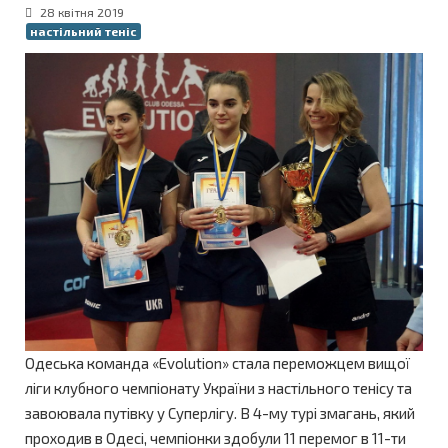
28 квітня 2019
настільний теніс
Одеська команда «Evolution» стала переможцем вищої
ліги клубного чемпіонату України з настільного тенісу та
завоювала путівку у Суперлігу. В 4-му турі змагань, який
проходив в Одесі, чемпіонки здобули 11 перемог в 11-ти