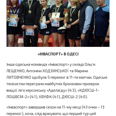
«ІНВАСПОРТ» В ОДЕСІ
Інша одеська команда «Інваспорт» у складі Ольги
ЛЕЩЕНКО, Антоніни ХОДЗИНСЬКОЇ та Марини
ЛИТОВЧЕНКО здобула 5 перемог в 11-ти матчах. Одеські
тенісистки переграли майбутніх бронзових призерок
вищої ліги херсонську «Аделаїду» (4:3), «КДЮСШ-1-
ЛОШВСМ-2» (4:1), ХВУФК (4:1), ДЮСШ-2 (4:0).
«Інваспорт» завершив сезон на 11-му місці (43 очки – 13
перемог), хоча, слід врахувати, що перший тур цей