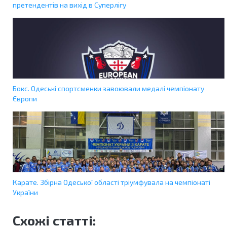
претендентів на вихід в Суперлігу
Бокс. Одеські спортсменки завоювали медалі чемпіонату
Європи
Карате. Збірна Одеської області тріумфувала на чемпіонаті
України
Схожі статті: