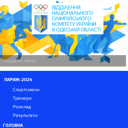
пошук
по
сайту
ПАРИЖ-2024
Спортсмени
Тренери
Розклад
Результати
ГОЛОВНА