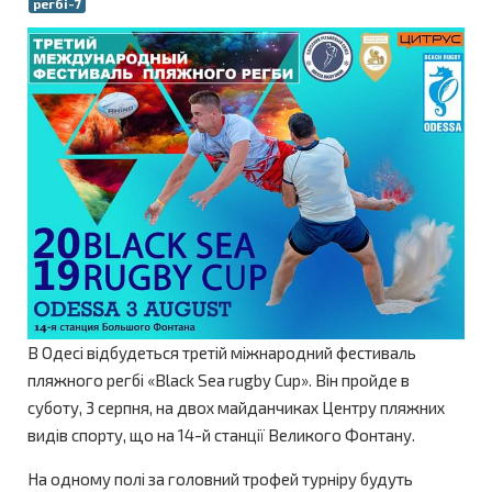
регбі-7
В Одесі відбудеться третій міжнародний фестиваль
пляжного регбі «Black Sea rugby Cup». Він пройде в
суботу, 3 серпня, на двох майданчиках Центру пляжних
видів спорту, що на 14-й станції Великого Фонтану.
На одному полі за головний трофей турніру будуть