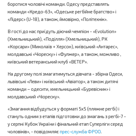
боротися чоловічі команди. Одесу представлять
команди «Кредо-63», «Одеське регбійне братство» і
«Лідерс» (U-18), а також, ймовірно, «Політехнік».
В гості до нас приїдуть діючий чемпіон - «Evolution»
(Хмельницький), «Поділля» (Хмельницький), РК
«Корсари» (Миколаїв + Херсон), київський «Антарес»,
молдавські «Чіореску» і «Фулжер», а також, можливо ,
київський ветеранський клуб «ВЕТЕР».
На другому полі змагатимуться дівчата - збірна Одеси,
львівські «Леви» і київський «Авіатор», а також дитячі
команди – одесити, хмельницький «Буревісник» і
молдавський «Чіореску».
«Змагання відбудуться у форматі 5х5 (пляжне регбі) і
стануть одним з етапів підготовки до змагань з регбі-7 -
у серпні Кубок України і фінальний етап Суперліги серед
чоловіків», - повідомляє
прес-служба ФРОО
.