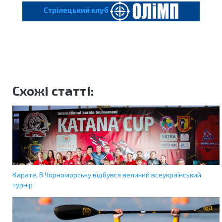
Cтрілецький клуб
Схожі статті:
Карате. В Чорноморську відбувся великий всеукраїнський
турнір