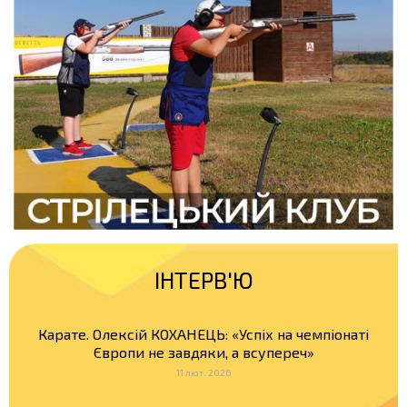
ІНТЕРВ'Ю
Карате. Олексій КОХАНЕЦЬ: «Успіх на чемпіонаті
Європи не завдяки, а всупереч»
11 лют. 2026