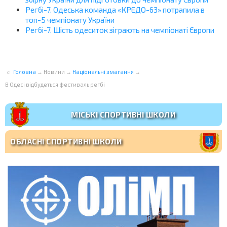
Регбі-7. Одеська команда «КРЕДО-63» потрапила в
топ-5 чемпіонату України
Регбі-7. Шість одеситок зіграють на чемпіонаті Європи
Головна
→
Новини
→
Національні змагання
→
В Одесі відбудеться фестиваль регбі
МІСЬКІ СПОРТИВНІ ШКОЛИ
ОБЛАСНІ СПОРТИВНІ ШКОЛИ