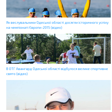
Як веслувальники Одеської області досягли історичного успіху
на чемпіонаті Європи-2015 (відео)
В ОТГ Авангард Одеської області відбулося велике спортивне
свято (відео)