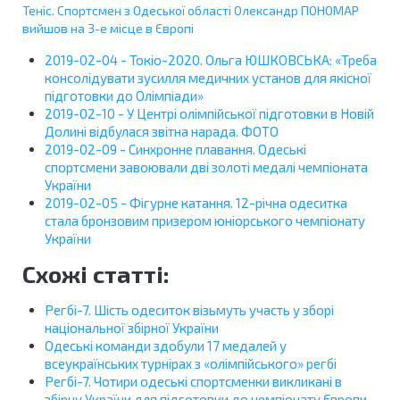
Теніс. Спортсмен з Одеської області Олександр ПОНОМАР
вийшов на 3-е місце в Європі
2019-02-04 - Токіо-2020. Ольга ЮШКОВСЬКА: «Треба
консолідувати зусилля медичних установ для якісної
підготовки до Олімпіади»
2019-02-10 - У Центрі олімпійської підготовки в Новій
Долині відбулася звітна нарада. ФОТО
2019-02-09 - Синхронне плавання. Одеські
спортсмени завоювали дві золоті медалі чемпіоната
України
2019-02-05 - Фігурне катання. 12-річна одеситка
стала бронзовим призером юніорського чемпіонату
України
Схожі статті:
Регбі-7. Шість одеситок візьмуть участь у зборі
національної збірної України
Одеські команди здобули 17 медалей у
всеукраїнських турнірах з «олімпійського» регбі
Регбі-7. Чотири одеські спортсменки викликані в
збірну України для підготовки до чемпіонату Європи