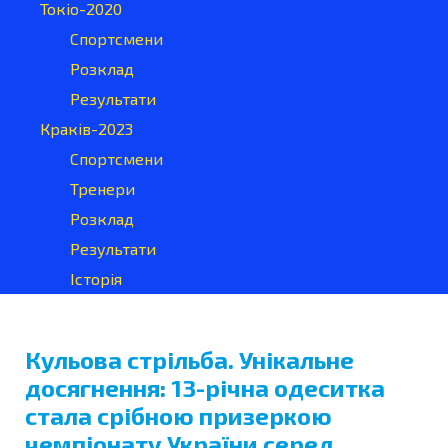
Токіо-2020
Спортсмени
Розклад
Результати
Краків-2023
Спортсмени
Тренери
Розклад
Результати
Історія
Кульова стрільба. Унікальне
досягнення: 13-річна одеситка
стала срібною призеркою
чемпіонату України серед