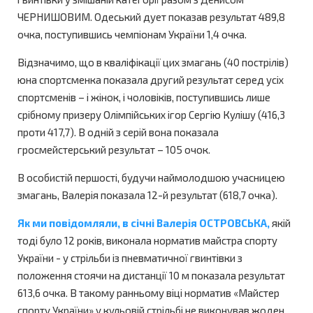
ЧЕРНИШОВИМ. Одеський дует показав результат 489,8
очка, поступившись чемпіонам України 1,4 очка.
Відзначимо, що в кваліфікації цих змагань (40 пострілів)
юна спортсменка показала другий результат серед усіх
спортсменів – і жінок, і чоловіків, поступившись лише
срібному призеру Олімпійських ігор Сергію Кулішу (416,3
проти 417,7). В одній з серій вона показала
гросмейстерський результат – 105 очок.
В особистій першості, будучи наймолодшою учасницею
змагань, Валерія показала 12-й результат (618,7 очка).
Як ми повідомляли, в січні Валерія ОСТРОВСЬКА,
якій
тоді було 12 років, виконала норматив майстра спорту
України - у стрільби із пневматичної гвинтівки з
положення стоячи на дистанції 10 м показала результат
613,6 очка. В такому ранньому віці норматив «Майстер
спорту України» у кульовій стрільбі не виконував жоден