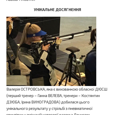
УНІКАЛЬНЕ ДОСЯГНЕННЯ
Валерія ОСТРОВСЬКА, яка є вихованкою обласної ДЮСШ
(перший тренер – Ганна ВЕЛЕВА, тренери – Костянтин
ДЗЮБА, Ірина ВИНОГРАДОВА) добилася цього
унікального результату у стрільбі з пневматичної
гвинтівки у змішаній категорії разом з Денисом