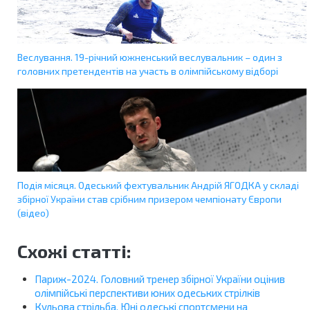
Веслування. 19-річний южненський веслувальник – один з
головних претендентів на участь в олімпійському відборі
Подія місяця. Одеський фехтувальник Андрій ЯГОДКА у складі
збірної України став срібним призером чемпіонату Європи
(відео)
Схожі статті:
Париж-2024. Головний тренер збірної України оцінив
олімпійські перспективи юних одеських стрілків
Кульова стрільба. Юні одеські спортсмени на