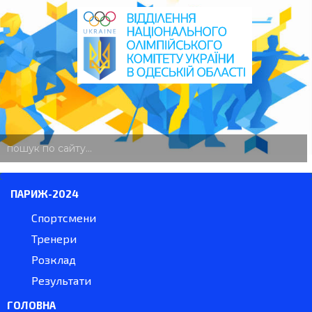
пошук
по
сайту
ПАРИЖ-2024
Спортсмени
Тренери
Розклад
Результати
ГОЛОВНА