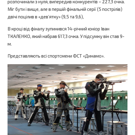
розпочинали з нуля, випередив конкурентів – 227,3 очка.
Міг бути і вище, але в першій фінальній серії (5 пострілів)
двічі поцілив в «дев’ятку» (9,5 та 9,6),
В кроці від фіналу зупинився 14-річний юніор Іван
ТКАЛЕНКО, який набрав 617,3 очка. У підсумку він став 9-
м.
Представляють всі спортсмени ФСТ «Динамо».