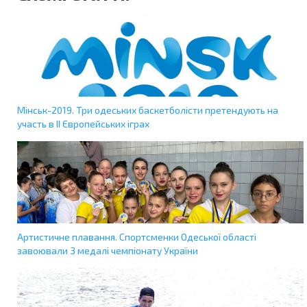
Мінськ-2019. Три одеських баскетболісти претендують на
участь в ІІ Європейських іграх
Артистичне плавання. Спортсменки Одеської області
завоювали 3 медалі чемпіонату України