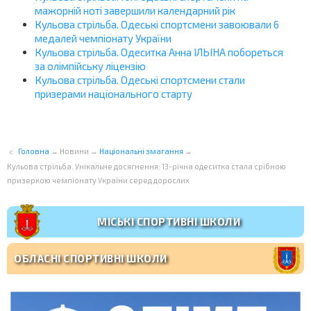
мажорній ноті завершили календарний рік
Кульова стрільба. Одеські спортсмени завоювали 6
медалей чемпіонату України
Кульова стрільба. Одеситка Анна ІЛЬІНА побореться
за олімпійську ліцензію
Кульова стрільба. Одеські спортсмени стали
призерами національного старту
Головна
→
Новини
→
Національні змагання
→
Кульова стрільба. Унікальне досягнення: 13-річна одеситка стала срібною
призеркою чемпіонату України серед дорослих
МІСЬКІ СПОРТИВНІ ШКОЛИ
ОБЛАСНІ СПОРТИВНІ ШКОЛИ