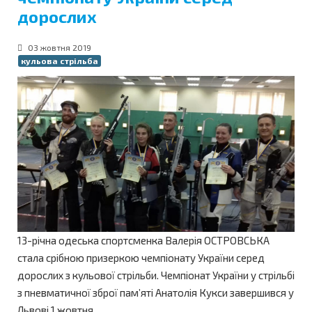
дорослих
03 жовтня 2019
кульова стрільба
13-річна одеська спортсменка Валерія ОСТРОВСЬКА
стала срібною призеркою чемпіонату України серед
дорослих з кульової стрільби. Чемпіонат України у стрільбі
з пневматичної зброї пам’яті Анатолія Кукси завершився у
Львові 1 жовтня.