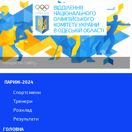
пошук
по
сайту
ПАРИЖ-2024
Спортсмени
Тренери
Розклад
Результати
ГОЛОВНА