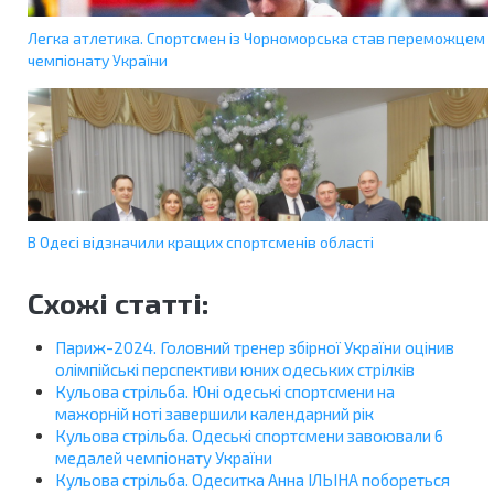
Легка атлетика. Спортсмен із Чорноморська став переможцем
чемпіонату України
В Одесі відзначили кращих спортсменів області
Схожі статті:
Париж-2024. Головний тренер збірної України оцінив
олімпійські перспективи юних одеських стрілків
Кульова стрільба. Юні одеські спортсмени на
мажорній ноті завершили календарний рік
Кульова стрільба. Одеські спортсмени завоювали 6
медалей чемпіонату України
Кульова стрільба. Одеситка Анна ІЛЬІНА побореться