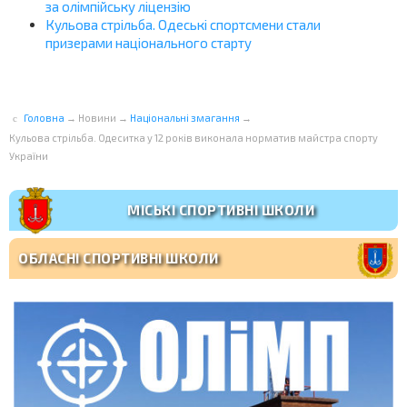
за олімпійську ліцензію
Кульова стрільба. Одеські спортсмени стали
призерами національного старту
Головна
→
Новини
→
Національні змагання
→
Кульова стрільба. Одеситка у 12 років виконала норматив майстра спорту
України
МІСЬКІ СПОРТИВНІ ШКОЛИ
ОБЛАСНІ СПОРТИВНІ ШКОЛИ