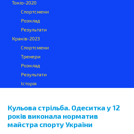
Токіо-2020
Спортсмени
Розклад
Результати
Краків-2023
Спортсмени
Тренери
Розклад
Результати
Історія
Кульова стрільба. Одеситка у 12
років виконала норматив
майстра спорту України