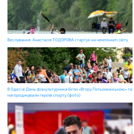
Веслування. Анастасія ТОДОРОВА стартує на чемпіонаті світу
В Одесі в День фізкультурника бігли «Вгору Потьомкінською» та
нагороджували героїв спорту (фото)