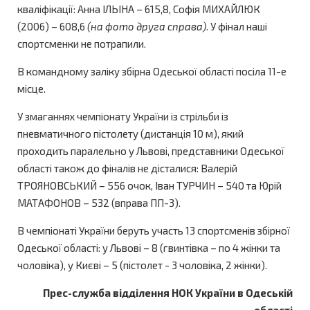
кваліфікації: Анна ІЛЬІНА – 615,8, Софія МИХАЙЛЮК
(2006) – 608,6
(на фото друга справа)
. У фінал наші
спортсменки не потрапили.
В командному заліку збірна Одеської області посіла 11-е
місце.
У змаганнях чемпіонату України із стрільби із
пневматичного пістолету (дистанція 10 м), який
проходить паралельно у Львові, представники Одеської
області також до фіналів не дісталися: Валерій
ТРОЯНОВСЬКИЙ – 556 очок, Іван ТУРЧИН – 540 та Юрій
МАТАФОНОВ – 532 (вправа ПП-3).
В чемпіонаті України беруть участь 13 спортсменів збірної
Одеської області: у Львові – 8 (гвинтівка – по 4 жінки та
чоловіка), у Києві – 5 (пістолет - 3 чоловіка, 2 жінки).
Прес-служба відділення НОК України в Одеській