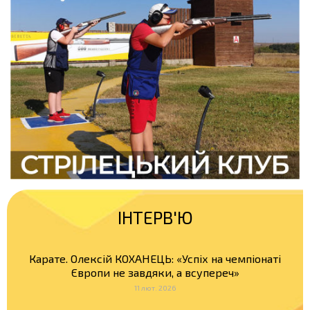
ІНТЕРВ'Ю
Карате. Олексій КОХАНЕЦЬ: «Успіх на чемпіонаті
Європи не завдяки, а всупереч»
11 лют. 2026