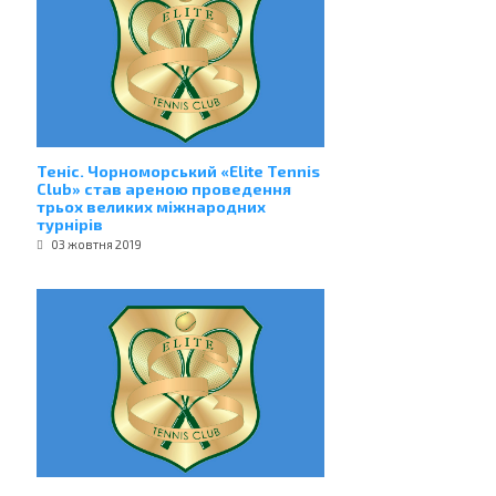
Теніс. Чорноморський «Elite Tennis
Club» став ареною проведення
трьох великих міжнародних
турнірів
03 жовтня 2019