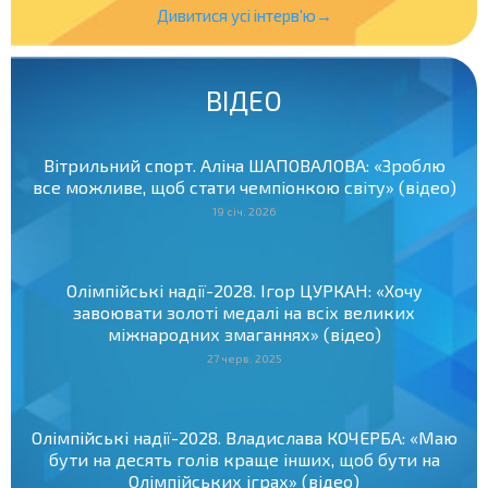
Дивитися усі інтерв'ю→
ВІДЕО
Вітрильний спорт. Аліна ШАПОВАЛОВА: «Зроблю
все можливе, щоб стати чемпіонкою світу» (відео)
19 січ. 2026
Олімпійські надії-2028. Ігор ЦУРКАН: «Хочу
завоювати золоті медалі на всіх великих
міжнародних змаганнях» (відео)
27 черв. 2025
Олімпійські надії-2028. Владислава КОЧЕРБА: «Маю
бути на десять голів краще інших, щоб бути на
Олімпійських іграх» (відео)