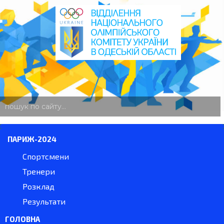
пошук
по
сайту
ПАРИЖ-2024
Спортсмени
Тренери
Розклад
Результати
ГОЛОВНА