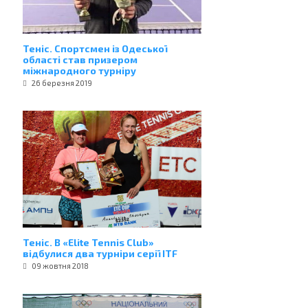
Теніс. Спортсмен із Одеської
області став призером
міжнародного турніру
26 березня 2019
Теніс. В «Elite Tennis Club»
відбулися два турніри серії ІTF
09 жовтня 2018