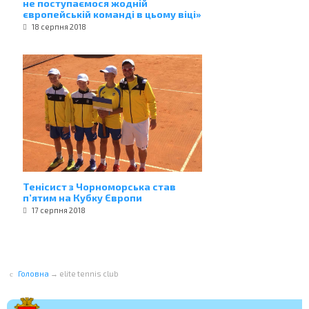
не поступаємося жодній
європейській команді в цьому віці»
18 серпня 2018
Тенісист з Чорноморська став
п’ятим на Кубку Європи
17 серпня 2018
Головна
→
elite tennis club