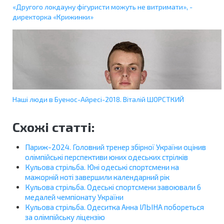
«Другого локдауну фігуристи можуть не витримати», -
директорка «Крижинки»
Наші люди в Буенос-Айресі-2018. Віталій ШОРСТКИЙ
Схожі статті:
Париж-2024. Головний тренер збірної України оцінив
олімпійські перспективи юних одеських стрілків
Кульова стрільба. Юні одеські спортсмени на
мажорній ноті завершили календарний рік
Кульова стрільба. Одеські спортсмени завоювали 6
медалей чемпіонату України
Кульова стрільба. Одеситка Анна ІЛЬІНА побореться
за олімпійську ліцензію