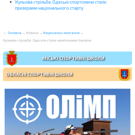
Кульова стрільба. Одеські спортсмени стали
призерами національного старту
Головна
→
Новини
→
Національні змагання
→
Кульова стрільба. Одесити стали чемпіонами України
МІСЬКІ СПОРТИВНІ ШКОЛИ
ОБЛАСНІ СПОРТИВНІ ШКОЛИ