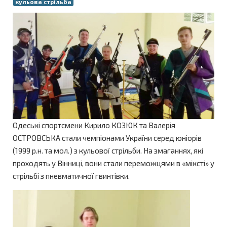
кульова стрільба
Одеські спортсмени Кирило КОЗЮК та Валерія
ОСТРОВСЬКА стали чемпіонами України серед юніорів
(1999 р.н. та мол.) з кульової стрільби. На змаганнях, які
проходять у Вінниці, вони стали переможцями в «міксті» у
стрільбі з пневматичної гвинтівки.