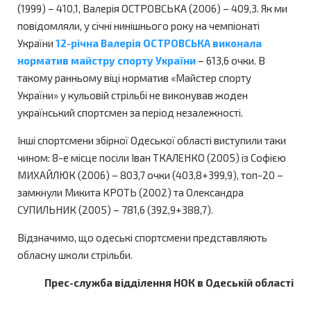
(1999) – 410,1, Валерія ОСТРОВСЬКА (2006) – 409,3. Як ми
повідомляли, у січні нинішнього року на чемпіонаті
України
12-річна Валерія ОСТРОВСЬКА виконала
норматив майстру спорту України
– 613,6 очки. В
такому ранньому віці норматив «Майстер спорту
України» у кульовій стрільбі не виконував жоден
український спортсмен за період незалежності.
Інші спортсмени збірної Одеської області виступили таки
чином: 8-е місце посіли Іван ТКАЛЕНКО (2005) із Софією
МИХАЙЛЮК (2006) – 803,7 очки (403,8+399,9), топ-20 –
замкнули Микита КРОТЬ (2002) та Олександра
СУПИЛЬНИК (2005) – 781,6 (392,9+388,7).
Відзначимо, що одеські спортсмени представляють
обласну школи стрільби.
Прес-служба відділення НОК в Одеській області