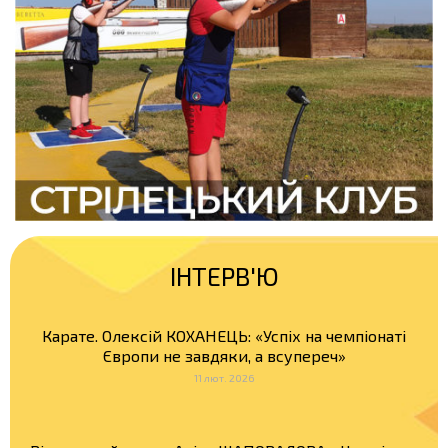
ІНТЕРВ'Ю
Карате. Олексій КОХАНЕЦЬ: «Успіх на чемпіонаті
Європи не завдяки, а всупереч»
11 лют. 2026