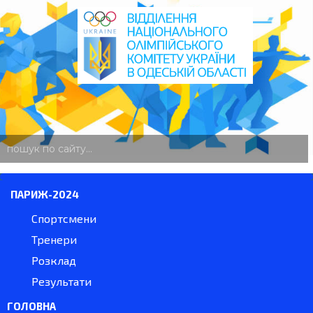
пошук
по
сайту
ПАРИЖ-2024
Спортсмени
Тренери
Розклад
Результати
ГОЛОВНА