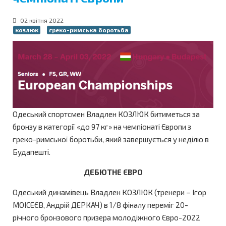
02 квітня 2022
козлюк
греко-римська боротьба
Одеський спортсмен Владлен КОЗЛЮК битиметься за
бронзу в категорії «до 97 кг» на чемпіонаті Європи з
греко-римської боротьби, який завершується у неділю в
Будапешті.
ДЕБЮТНЕ ЄВРО
Одеський динамівець Владлен КОЗЛЮК (тренери – Ігор
МОІСЕЄВ, Андрій ДЕРКАЧ) в 1/8 фіналу переміг 20-
річного бронзового призера молодіжного Євро-2022