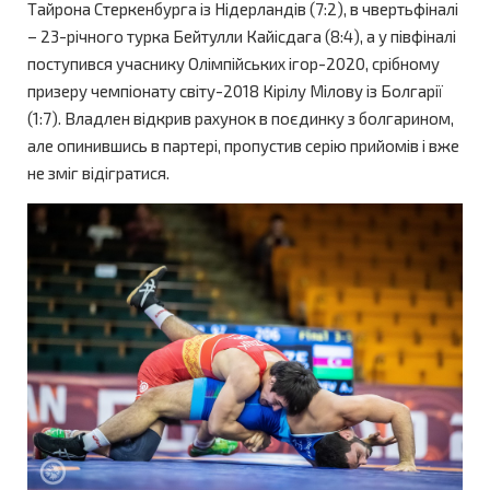
Тайрона Стеркенбурга із Нідерландів (7:2), в чвертьфіналі
– 23-річного турка Бейтулли Кайісдага (8:4), а у півфіналі
поступився учаснику Олімпійських ігор-2020, срібному
призеру чемпіонату світу-2018 Кірілу Мілову із Болгарії
(1:7). Владлен відкрив рахунок в поєдинку з болгарином,
але опинившись в партері, пропустив серію прийомів і вже
не зміг відігратися.