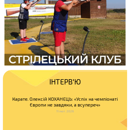
ІНТЕРВ'Ю
Карате. Олексій КОХАНЕЦЬ: «Успіх на чемпіонаті
Європи не завдяки, а всупереч»
11 лют. 2026