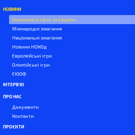
НОВИНИ
Чемпіонати світу та Європи
Міжнародні змагання
Національні змагання
Новини НОКОд
Європейські ігри
Олімпійські ігри
ЄЮОФ
ІНТЕРВ'Ю
ПРО НАС
Документи
Контакти
ПРОЄКТИ