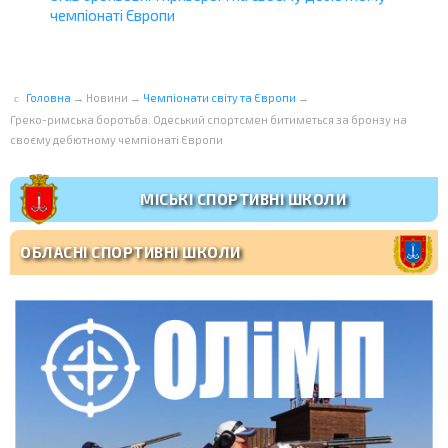
чемпіонаті Європи
Головна
→
Новини
→
Чемпіонати світу та Європи
→
Греко-римська боротьба. Одеський спортсмен битиметься за бронзу на
своєму дебютному чемпіонаті Європи
МІСЬКІ СПОРТИВНІ ШКОЛИ
ОБЛАСНІ СПОРТИВНІ ШКОЛИ