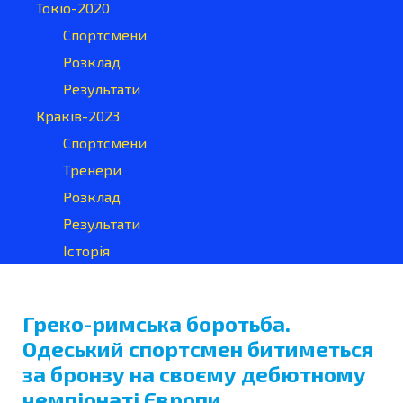
Токіо-2020
Спортсмени
Розклад
Результати
Краків-2023
Спортсмени
Тренери
Розклад
Результати
Історія
Греко-римська боротьба.
Одеський спортсмен битиметься
за бронзу на своєму дебютному
чемпіонаті Європи