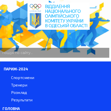
пошук
по
сайту
ПАРИЖ-2024
Спортсмени
Тренери
Розклад
Результати
ГОЛОВНА