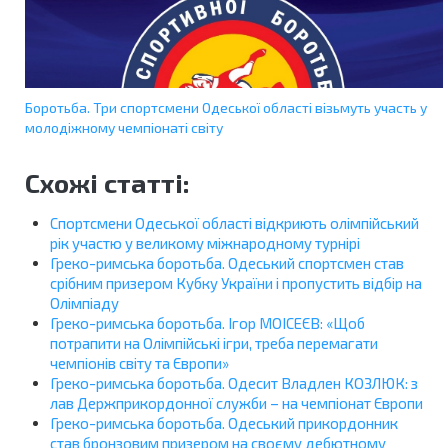
Боротьба. Три спортсмени Одеської області візьмуть участь у
молодіжному чемпіонаті світу
Схожі статті:
Спортсмени Одеської області відкриють олімпійський
рік участю у великому міжнародному турнірі
Греко-римська боротьба. Одеський спортсмен став
срібним призером Кубку України і пропустить відбір на
Олімпіаду
Греко-римська боротьба. Ігор МОІСЕЄВ: «Щоб
потрапити на Олімпійські ігри, треба перемагати
чемпіонів світу та Європи»
Греко-римська боротьба. Одесит Владлен КОЗЛЮК: з
лав Держприкордонної служби – на чемпіонат Європи
Греко-римська боротьба. Одеський прикордонник
став бронзовим призером на своєму дебютному