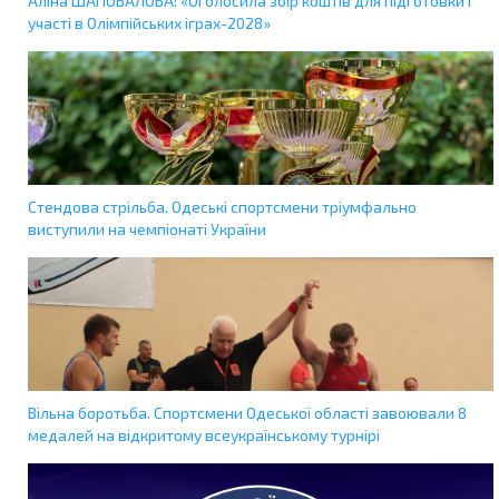
Аліна ШАПОВАЛОВА: «Оголосила збір коштів для підготовки і
участі в Олімпійських іграх-2028»
Стендова стрільба. Одеські спортсмени тріумфально
виступили на чемпіонаті України
Вільна боротьба. Спортсмени Одеської області завоювали 8
медалей на відкритому всеукраїнському турнірі